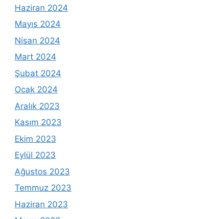
Haziran 2024
Mayıs 2024
Nisan 2024
Mart 2024
Şubat 2024
Ocak 2024
Aralık 2023
Kasım 2023
Ekim 2023
Eylül 2023
Ağustos 2023
Temmuz 2023
Haziran 2023