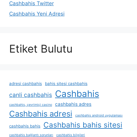
Cashbahis Twitter
Cashbahis Yeni Adresi
Etiket Bulutu
adresi cashbahis
bahis sitesi cashbahis
Cashbahis
canli cashbahis
cashbahis adres
cashbahis, çevrimiçi casino
Cashbahis adresi
cashbahis android uygulaması
Cashbahis bahis sitesi
cashbahis bahis
cashbahis bağlantı sorunları
cashbahis bilgileri