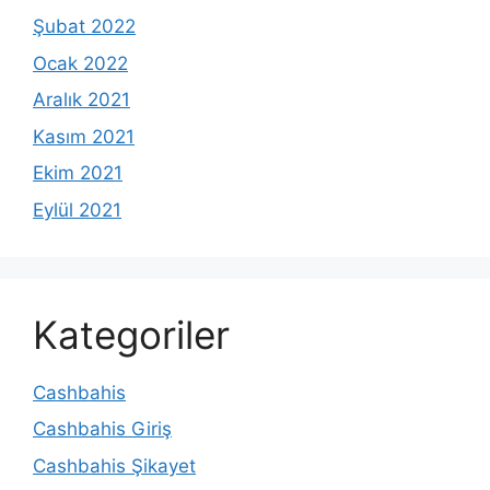
Şubat 2022
Ocak 2022
Aralık 2021
Kasım 2021
Ekim 2021
Eylül 2021
Kategoriler
Cashbahis
Cashbahis Giriş
Cashbahis Şikayet