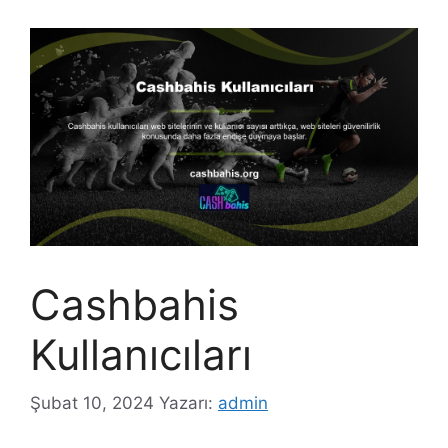
Cashbahis
Kullanıcıları
Şubat 10, 2024
Yazarı:
admin