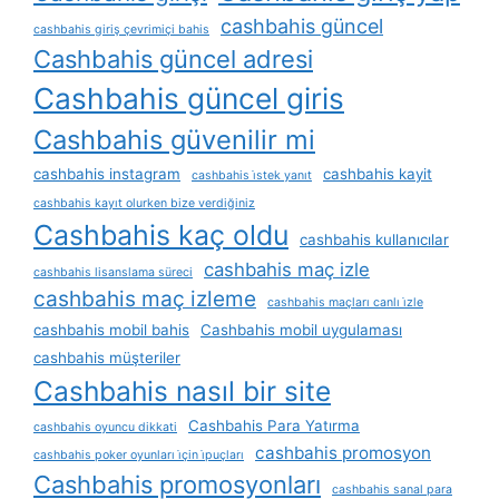
cashbahis güncel
cashbahis giriş çevrimiçi bahis
Cashbahis güncel adresi
Cashbahis güncel giris
Cashbahis güvenilir mi
cashbahis instagram
cashbahis kayit
cashbahis i̇stek yanıt
cashbahis kayıt olurken bize verdiğiniz
Cashbahis kaç oldu
cashbahis kullanıcılar
cashbahis maç izle
cashbahis lisanslama süreci
cashbahis maç izleme
cashbahis maçları canlı i̇zle
cashbahis mobil bahis
Cashbahis mobil uygulaması
cashbahis müşteriler
Cashbahis nasıl bir site
Cashbahis Para Yatırma
cashbahis oyuncu dikkati
cashbahis promosyon
cashbahis poker oyunları i̇çin i̇puçları
Cashbahis promosyonları
cashbahis sanal para