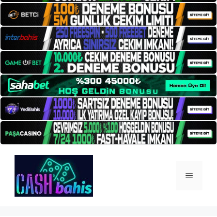
İçeriğe
atla
Menü