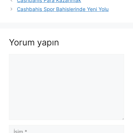
Cashbahis Para Kazanmak
dolaşımı
Cashbahis Spor Bahislerinde Yeni Yolu
Yorum yapın
Yorum
İsim