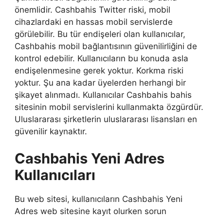
önemlidir. Cashbahis Twitter riski, mobil
cihazlardaki en hassas mobil servislerde
görülebilir. Bu tür endişeleri olan kullanıcılar,
Cashbahis mobil bağlantısının güvenilirliğini de
kontrol edebilir. Kullanıcıların bu konuda asla
endişelenmesine gerek yoktur. Korkma riski
yoktur. Şu ana kadar üyelerden herhangi bir
şikayet alınmadı. Kullanıcılar Cashbahis bahis
sitesinin mobil servislerini kullanmakta özgürdür.
Uluslararası şirketlerin uluslararası lisansları en
güvenilir kaynaktır.
Cashbahis Yeni Adres
Kullanıcıları
Bu web sitesi, kullanıcıların Cashbahis Yeni
Adres web sitesine kayıt olurken sorun