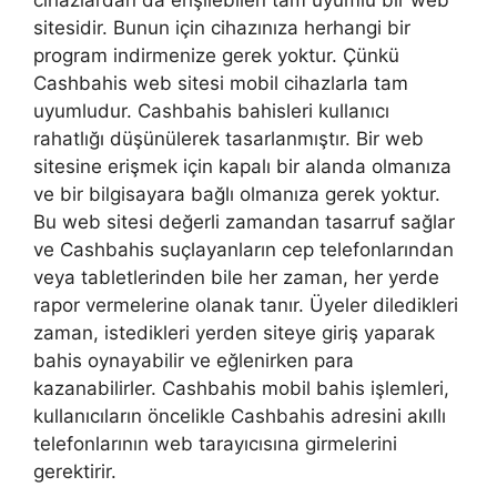
cihazlardan da erişilebilen tam uyumlu bir web
sitesidir. Bunun için cihazınıza herhangi bir
program indirmenize gerek yoktur. Çünkü
Cashbahis web sitesi mobil cihazlarla tam
uyumludur. Cashbahis bahisleri kullanıcı
rahatlığı düşünülerek tasarlanmıştır. Bir web
sitesine erişmek için kapalı bir alanda olmanıza
ve bir bilgisayara bağlı olmanıza gerek yoktur.
Bu web sitesi değerli zamandan tasarruf sağlar
ve Cashbahis suçlayanların cep telefonlarından
veya tabletlerinden bile her zaman, her yerde
rapor vermelerine olanak tanır. Üyeler diledikleri
zaman, istedikleri yerden siteye giriş yaparak
bahis oynayabilir ve eğlenirken para
kazanabilirler. Cashbahis mobil bahis işlemleri,
kullanıcıların öncelikle Cashbahis adresini akıllı
telefonlarının web tarayıcısına girmelerini
gerektirir.