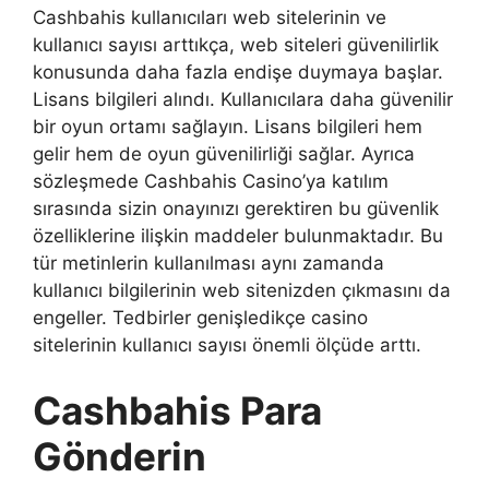
Cashbahis kullanıcıları web sitelerinin ve
kullanıcı sayısı arttıkça, web siteleri güvenilirlik
konusunda daha fazla endişe duymaya başlar.
Lisans bilgileri alındı. Kullanıcılara daha güvenilir
bir oyun ortamı sağlayın. Lisans bilgileri hem
gelir hem de oyun güvenilirliği sağlar. Ayrıca
sözleşmede Cashbahis Casino’ya katılım
sırasında sizin onayınızı gerektiren bu güvenlik
özelliklerine ilişkin maddeler bulunmaktadır. Bu
tür metinlerin kullanılması aynı zamanda
kullanıcı bilgilerinin web sitenizden çıkmasını da
engeller. Tedbirler genişledikçe casino
sitelerinin kullanıcı sayısı önemli ölçüde arttı.
Cashbahis Para
Gönderin