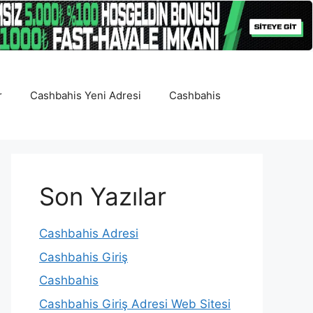
r
Cashbahis Yeni Adresi
Cashbahis
Son Yazılar
Cashbahis Adresi
Cashbahis Giriş
Cashbahis
Cashbahis Giriş Adresi Web Sitesi