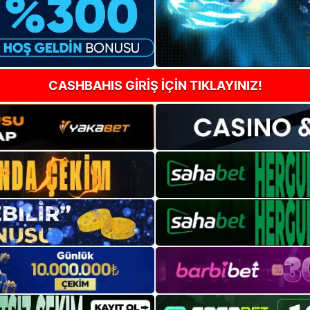
CASHBAHIS GİRİŞ İÇİN TIKLAYINIZ!