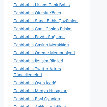
Cashbahis Lisans Canlı Bahis
Cashbahis Olumlu Yönler
Cashbahis Sanal Bahis Çözümleri
Cashbahis Canlı Casino Erişimi
Cashbahis Fayda Sağlama
Cashbahis Casino Meraklıları
Cashbahis Ödeme Memnuniyeti
Cashbahis İletişim Bilgileri
Cashbahis Twitter Adres
Güncellemeleri
Cashbahis Oyun İçeriği
Cashbahis Medya Hesapları
Cashbahis Bayi Oyunları
Cashbahis Anlık İstatistikler