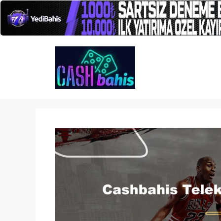
İçeriğe
atla