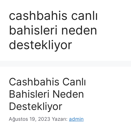
cashbahis canlı
bahisleri neden
destekliyor
Cashbahis Canlı
Bahisleri Neden
Destekliyor
Ağustos 19, 2023
Yazarı:
admin