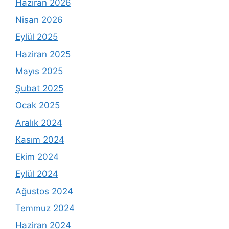
Haziran 2026
Nisan 2026
Eylül 2025
Haziran 2025
Mayıs 2025
Şubat 2025
Ocak 2025
Aralık 2024
Kasım 2024
Ekim 2024
Eylül 2024
Ağustos 2024
Temmuz 2024
Haziran 2024