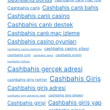
Cashbahis canlı bahis
Cashbahis canlı
Cashbahis canlı casino
Cashbahis canlı destek
Cashbahis canlı maç izleme
Cashbahis casino oyunları
cashbahis casino sitesi
cashbahis casino platformu
cashbahis com
cashbahis erişim
cashbahis depo
cashbahis futbolu
Cashbahis gerçek adresi
Cashbahis Giriş
cashbahis giris twitter
Cashbahis giriş adresi
cashbahis giriş bilgileri
cashbahis giriş adresiniz nedir
Cashbahis giriş yap
Cashbahis girişi