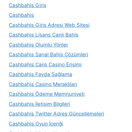
Cashbahis Giriş
Cashbahis
Cashbahis Giriş Adresi Web Sitesi
Cashbahis Lisans Canlı Bahis
Cashbahis Olumlu Yönler
Cashbahis Sanal Bahis Çözümleri
Cashbahis Canlı Casino Erişimi
Cashbahis Fayda Sağlama
Cashbahis Casino Meraklıları
Cashbahis Ödeme Memnuniyeti
Cashbahis İletişim Bilgileri
Cashbahis Twitter Adres Güncellemeleri
Cashbahis Oyun İçeriği