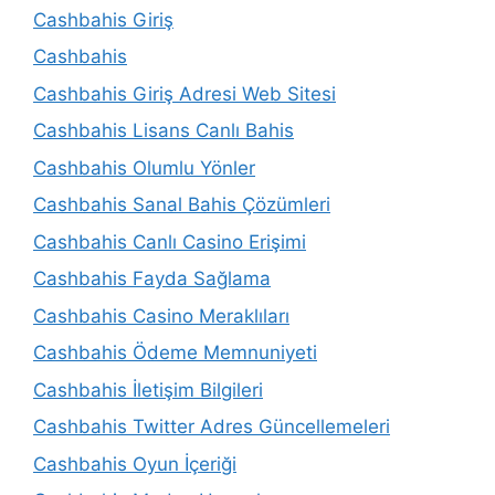
Cashbahis Giriş
Cashbahis
Cashbahis Giriş Adresi Web Sitesi
Cashbahis Lisans Canlı Bahis
Cashbahis Olumlu Yönler
Cashbahis Sanal Bahis Çözümleri
Cashbahis Canlı Casino Erişimi
Cashbahis Fayda Sağlama
Cashbahis Casino Meraklıları
Cashbahis Ödeme Memnuniyeti
Cashbahis İletişim Bilgileri
Cashbahis Twitter Adres Güncellemeleri
Cashbahis Oyun İçeriği