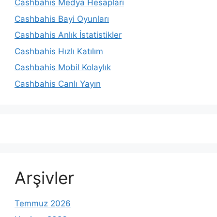
Cashbahis Medya Hesapları
Cashbahis Bayi Oyunları
Cashbahis Anlık İstatistikler
Cashbahis Hızlı Katılım
Cashbahis Mobil Kolaylık
Cashbahis Canlı Yayın
Arşivler
Temmuz 2026