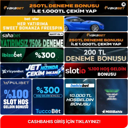
×
CASHBAHIS GİRİŞ İÇİN TIKLAYINIZ!