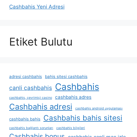
Cashbahis Yeni Adresi
Etiket Bulutu
adresi cashbahis
bahis sitesi cashbahis
Cashbahis
canli cashbahis
cashbahis adres
cashbahis, çevrimiçi casino
Cashbahis adresi
cashbahis android uygulaması
Cashbahis bahis sitesi
cashbahis bahis
cashbahis bağlantı sorunları
cashbahis bilgileri
Cashbahis bonus
cashbahis canli maç izle