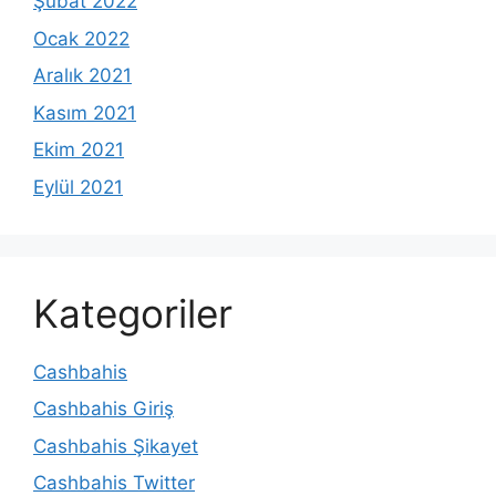
Şubat 2022
Ocak 2022
Aralık 2021
Kasım 2021
Ekim 2021
Eylül 2021
Kategoriler
Cashbahis
Cashbahis Giriş
Cashbahis Şikayet
Cashbahis Twitter