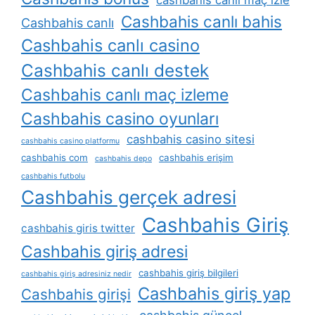
Cashbahis canlı bahis
Cashbahis canlı
Cashbahis canlı casino
Cashbahis canlı destek
Cashbahis canlı maç izleme
Cashbahis casino oyunları
cashbahis casino sitesi
cashbahis casino platformu
cashbahis com
cashbahis erişim
cashbahis depo
cashbahis futbolu
Cashbahis gerçek adresi
Cashbahis Giriş
cashbahis giris twitter
Cashbahis giriş adresi
cashbahis giriş bilgileri
cashbahis giriş adresiniz nedir
Cashbahis giriş yap
Cashbahis girişi