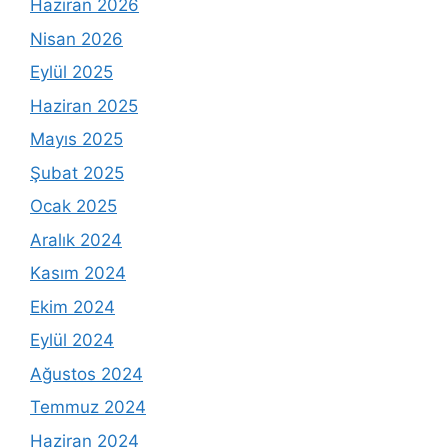
Haziran 2026
Nisan 2026
Eylül 2025
Haziran 2025
Mayıs 2025
Şubat 2025
Ocak 2025
Aralık 2024
Kasım 2024
Ekim 2024
Eylül 2024
Ağustos 2024
Temmuz 2024
Haziran 2024