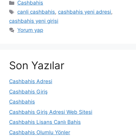
Kategoriler
Cashbahis
Etiketler
canli cashbahis
,
cashbahis yeni adresi
,
cashbahis yeni girişi
Yorum yap
Son Yazılar
Cashbahis Adresi
Cashbahis Giriş
Cashbahis
Cashbahis Giriş Adresi Web Sitesi
Cashbahis Lisans Canlı Bahis
Cashbahis Olumlu Yönler