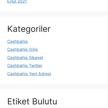
Eylül 2021
Kategoriler
Cashbahis
Cashbahis Giriş
Cashbahis Şikayet
Cashbahis Twitter
Cashbahis Yeni Adresi
Etiket Bulutu