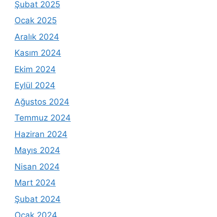
Şubat 2025
Ocak 2025
Aralık 2024
Kasım 2024
Ekim 2024
Eylül 2024
Ağustos 2024
Temmuz 2024
Haziran 2024
Mayıs 2024
Nisan 2024
Mart 2024
Şubat 2024
Ocak 2024