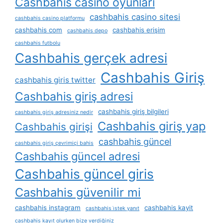
Cashbahis casino oyunları
cashbahis casino sitesi
cashbahis casino platformu
cashbahis com
cashbahis erişim
cashbahis depo
cashbahis futbolu
Cashbahis gerçek adresi
Cashbahis Giriş
cashbahis giris twitter
Cashbahis giriş adresi
cashbahis giriş bilgileri
cashbahis giriş adresiniz nedir
Cashbahis giriş yap
Cashbahis girişi
cashbahis güncel
cashbahis giriş çevrimiçi bahis
Cashbahis güncel adresi
Cashbahis güncel giris
Cashbahis güvenilir mi
cashbahis instagram
cashbahis kayit
cashbahis i̇stek yanıt
cashbahis kayıt olurken bize verdiğiniz