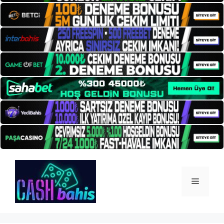
İçeriğe
atla
Menü