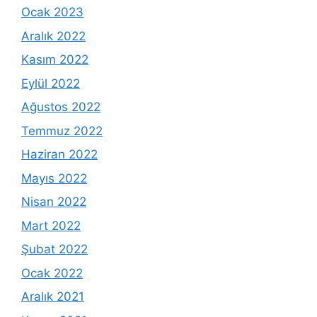
Ocak 2023
Aralık 2022
Kasım 2022
Eylül 2022
Ağustos 2022
Temmuz 2022
Haziran 2022
Mayıs 2022
Nisan 2022
Mart 2022
Şubat 2022
Ocak 2022
Aralık 2021