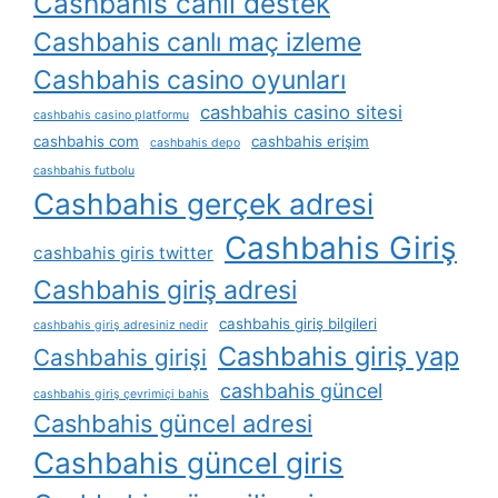
Cashbahis canlı destek
Cashbahis canlı maç izleme
Cashbahis casino oyunları
cashbahis casino sitesi
cashbahis casino platformu
cashbahis com
cashbahis erişim
cashbahis depo
cashbahis futbolu
Cashbahis gerçek adresi
Cashbahis Giriş
cashbahis giris twitter
Cashbahis giriş adresi
cashbahis giriş bilgileri
cashbahis giriş adresiniz nedir
Cashbahis giriş yap
Cashbahis girişi
cashbahis güncel
cashbahis giriş çevrimiçi bahis
Cashbahis güncel adresi
Cashbahis güncel giris