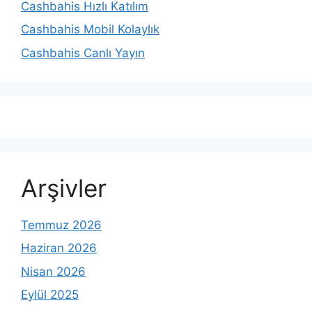
Cashbahis Hızlı Katılım
Cashbahis Mobil Kolaylık
Cashbahis Canlı Yayın
Arşivler
Temmuz 2026
Haziran 2026
Nisan 2026
Eylül 2025