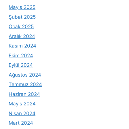
Mayıs 2025
Şubat 2025
Ocak 2025
Aralık 2024
Kasım 2024
Ekim 2024
Eylül 2024
Ağustos 2024
Temmuz 2024
Haziran 2024
Mayıs 2024
Nisan 2024
Mart 2024