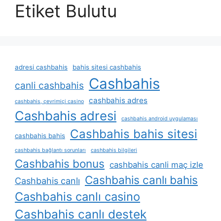
Etiket Bulutu
adresi cashbahis
bahis sitesi cashbahis
Cashbahis
canli cashbahis
cashbahis adres
cashbahis, çevrimiçi casino
Cashbahis adresi
cashbahis android uygulaması
Cashbahis bahis sitesi
cashbahis bahis
cashbahis bağlantı sorunları
cashbahis bilgileri
Cashbahis bonus
cashbahis canli maç izle
Cashbahis canlı bahis
Cashbahis canlı
Cashbahis canlı casino
Cashbahis canlı destek