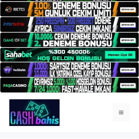
İçeriğe
atla
Menü