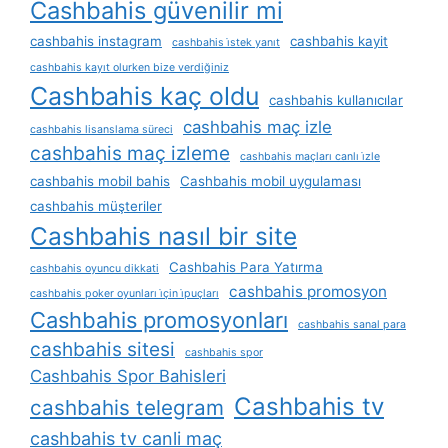
Cashbahis güvenilir mi
cashbahis instagram
cashbahis kayit
cashbahis i̇stek yanıt
cashbahis kayıt olurken bize verdiğiniz
Cashbahis kaç oldu
cashbahis kullanıcılar
cashbahis maç izle
cashbahis lisanslama süreci
cashbahis maç izleme
cashbahis maçları canlı i̇zle
cashbahis mobil bahis
Cashbahis mobil uygulaması
cashbahis müşteriler
Cashbahis nasıl bir site
Cashbahis Para Yatırma
cashbahis oyuncu dikkati
cashbahis promosyon
cashbahis poker oyunları i̇çin i̇puçları
Cashbahis promosyonları
cashbahis sanal para
cashbahis sitesi
cashbahis spor
Cashbahis Spor Bahisleri
Cashbahis tv
cashbahis telegram
cashbahis tv canli maç