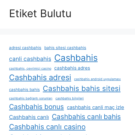
Etiket Bulutu
adresi cashbahis
bahis sitesi cashbahis
Cashbahis
canli cashbahis
cashbahis adres
cashbahis, çevrimiçi casino
Cashbahis adresi
cashbahis android uygulaması
Cashbahis bahis sitesi
cashbahis bahis
cashbahis bağlantı sorunları
cashbahis bilgileri
Cashbahis bonus
cashbahis canli maç izle
Cashbahis canlı bahis
Cashbahis canlı
Cashbahis canlı casino