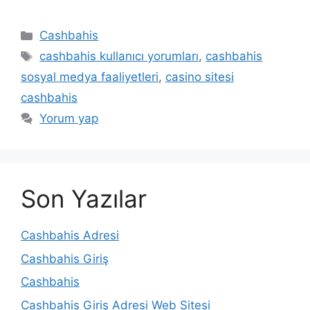
Kategoriler
Cashbahis
Etiketler
cashbahis kullanıcı yorumları
,
cashbahis
sosyal medya faaliyetleri
,
casino sitesi
cashbahis
Yorum yap
Son Yazılar
Cashbahis Adresi
Cashbahis Giriş
Cashbahis
Cashbahis Giriş Adresi Web Sitesi