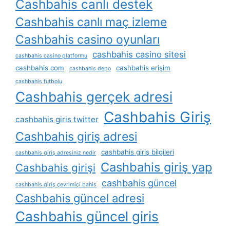
Cashbahis canlı destek
Cashbahis canlı maç izleme
Cashbahis casino oyunları
cashbahis casino sitesi
cashbahis casino platformu
cashbahis com
cashbahis erişim
cashbahis depo
cashbahis futbolu
Cashbahis gerçek adresi
Cashbahis Giriş
cashbahis giris twitter
Cashbahis giriş adresi
cashbahis giriş bilgileri
cashbahis giriş adresiniz nedir
Cashbahis giriş yap
Cashbahis girişi
cashbahis güncel
cashbahis giriş çevrimiçi bahis
Cashbahis güncel adresi
Cashbahis güncel giris