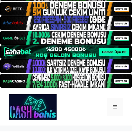
İçeriğe
atla
Menü