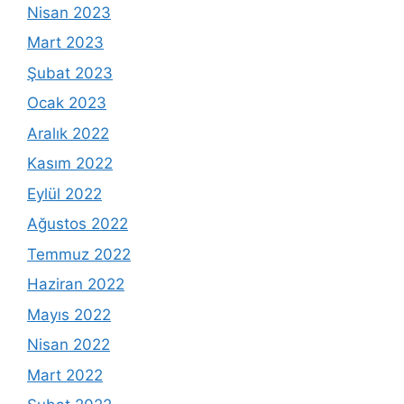
Nisan 2023
Mart 2023
Şubat 2023
Ocak 2023
Aralık 2022
Kasım 2022
Eylül 2022
Ağustos 2022
Temmuz 2022
Haziran 2022
Mayıs 2022
Nisan 2022
Mart 2022