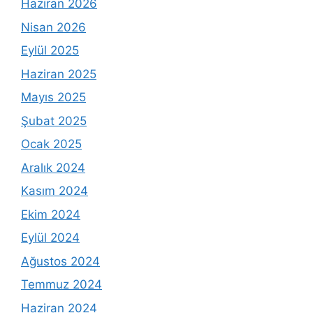
Haziran 2026
Nisan 2026
Eylül 2025
Haziran 2025
Mayıs 2025
Şubat 2025
Ocak 2025
Aralık 2024
Kasım 2024
Ekim 2024
Eylül 2024
Ağustos 2024
Temmuz 2024
Haziran 2024