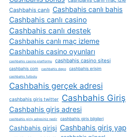
Cashbahis canlı bahis
Cashbahis canlı
Cashbahis canlı casino
Cashbahis canlı destek
Cashbahis canlı maç izleme
Cashbahis casino oyunları
cashbahis casino sitesi
cashbahis casino platformu
cashbahis com
cashbahis erişim
cashbahis depo
cashbahis futbolu
Cashbahis gerçek adresi
Cashbahis Giriş
cashbahis giris twitter
Cashbahis giriş adresi
cashbahis giriş bilgileri
cashbahis giriş adresiniz nedir
Cashbahis giriş yap
Cashbahis girişi