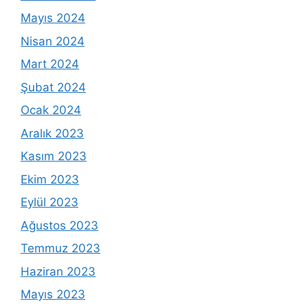
Mayıs 2024
Nisan 2024
Mart 2024
Şubat 2024
Ocak 2024
Aralık 2023
Kasım 2023
Ekim 2023
Eylül 2023
Ağustos 2023
Temmuz 2023
Haziran 2023
Mayıs 2023