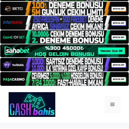
İçeriğe
atla
Menü