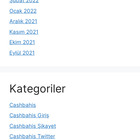
Şubat 2022
Ocak 2022
Aralık 2021
Kasım 2021
Ekim 2021
Eylül 2021
Kategoriler
Cashbahis
Cashbahis Giriş
Cashbahis Şikayet
Cashbahis Twitter