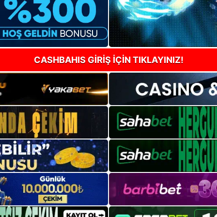
CASHBAHIS GİRİŞ İÇİN TIKLAYINIZ!