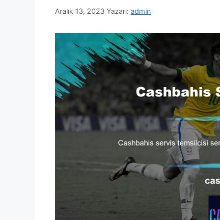
Aralık 13, 2023
Yazarı:
admin