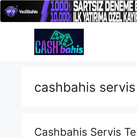
İçeriğe
atla
cashbahis servis 
Cashbahis Servis Tem