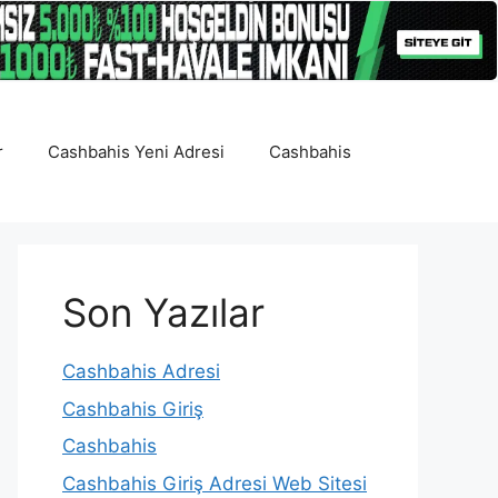
r
Cashbahis Yeni Adresi
Cashbahis
Son Yazılar
Cashbahis Adresi
Cashbahis Giriş
Cashbahis
Cashbahis Giriş Adresi Web Sitesi