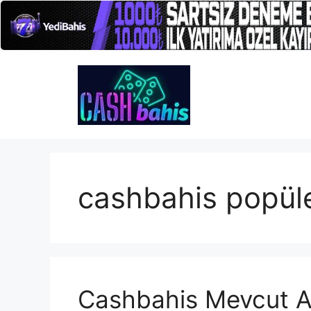
İçeriğe
atla
cashbahis popüle
Cashbahis Mevcut Ad