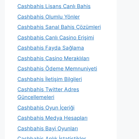
Cashbahis Lisans Canlı Bahis
Cashbahis Olumlu Yönler
Cashbahis Sanal Bahis Çözümleri
Cashbahis Canlı Casino Erişimi
Cashbahis Fayda Sağlama
Cashbahis Casino Meraklıları
Cashbahis Ödeme Memnuniyeti
Cashbahis İletişim Bilgileri
Cashbahis Twitter Adres
Güncellemeleri
Cashbahis Oyun İçeriği
Cashbahis Medya Hesapları
Cashbahis Bayi Oyunları
Cashbahis Anlık İstatistikler