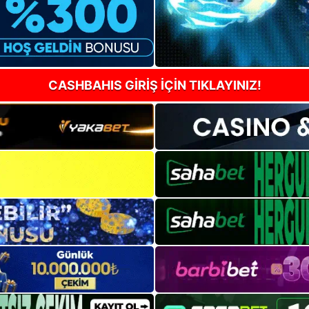
CASHBAHIS GİRİŞ İÇİN TIKLAYINIZ!