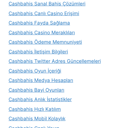
Cashbahis Sanal Bahis Çözümleri
Cashbahis Canlı Casino Erişimi
Cashbahis Fayda Sağlama
Cashbahis Casino Meraklıları
Cashbahis Ödeme Memnuniyeti
Cashbahis İletişim Bilgileri
Cashbahis Twitter Adres Güncellemeleri
Cashbahis Oyun İçeriği
Cashbahis Medya Hesapları
Cashbahis Bayi Oyunları
Cashbahis Anlık İstatistikler
Cashbahis Hızlı Katılım
Cashbahis Mobil Kolaylık