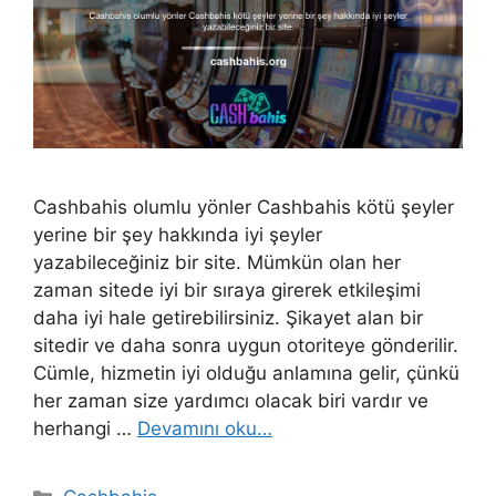
Cashbahis olumlu yönler Cashbahis kötü şeyler
yerine bir şey hakkında iyi şeyler
yazabileceğiniz bir site. Mümkün olan her
zaman sitede iyi bir sıraya girerek etkileşimi
daha iyi hale getirebilirsiniz. Şikayet alan bir
sitedir ve daha sonra uygun otoriteye gönderilir.
Cümle, hizmetin iyi olduğu anlamına gelir, çünkü
her zaman size yardımcı olacak biri vardır ve
herhangi …
Devamını oku…
Kategoriler