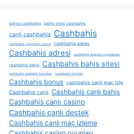
adresi cashbahis
bahis sitesi cashbahis
Cashbahis
canli cashbahis
cashbahis adres
cashbahis, çevrimiçi casino
Cashbahis adresi
cashbahis android uygulaması
Cashbahis bahis sitesi
cashbahis bahis
cashbahis bağlantı sorunları
cashbahis bilgileri
Cashbahis bonus
cashbahis canli maç izle
Cashbahis canlı bahis
Cashbahis canlı
Cashbahis canlı casino
Cashbahis canlı destek
Cashbahis canlı maç izleme
Cashbahis casino oyunları