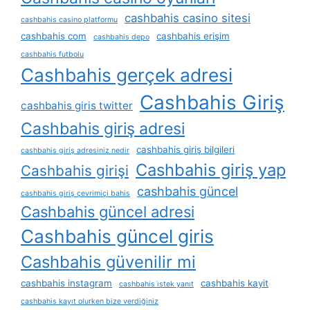
cashbahis casino sitesi
cashbahis casino platformu
cashbahis com
cashbahis erişim
cashbahis depo
cashbahis futbolu
Cashbahis gerçek adresi
Cashbahis Giriş
cashbahis giris twitter
Cashbahis giriş adresi
cashbahis giriş bilgileri
cashbahis giriş adresiniz nedir
Cashbahis giriş yap
Cashbahis girişi
cashbahis güncel
cashbahis giriş çevrimiçi bahis
Cashbahis güncel adresi
Cashbahis güncel giris
Cashbahis güvenilir mi
cashbahis instagram
cashbahis kayit
cashbahis i̇stek yanıt
cashbahis kayıt olurken bize verdiğiniz