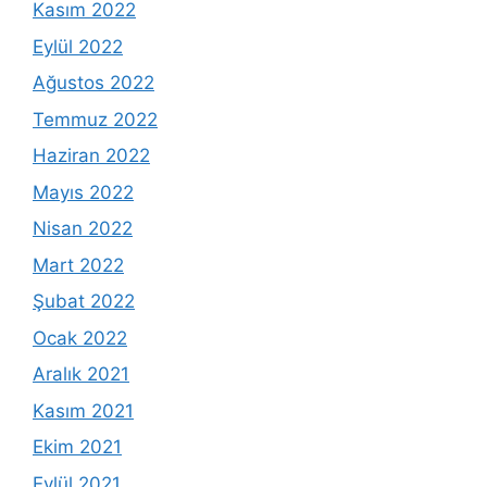
Kasım 2022
Eylül 2022
Ağustos 2022
Temmuz 2022
Haziran 2022
Mayıs 2022
Nisan 2022
Mart 2022
Şubat 2022
Ocak 2022
Aralık 2021
Kasım 2021
Ekim 2021
Eylül 2021