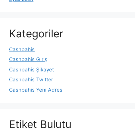
Kategoriler
Cashbahis
Cashbahis Giriş
Cashbahis Şikayet
Cashbahis Twitter
Cashbahis Yeni Adresi
Etiket Bulutu