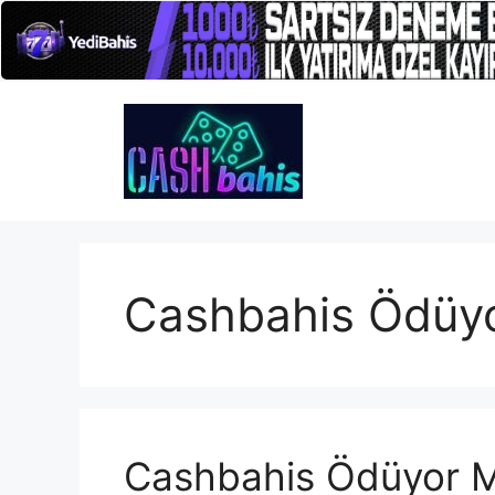
İçeriğe
atla
Cashbahis Ödüy
Cashbahis Ödüyor 