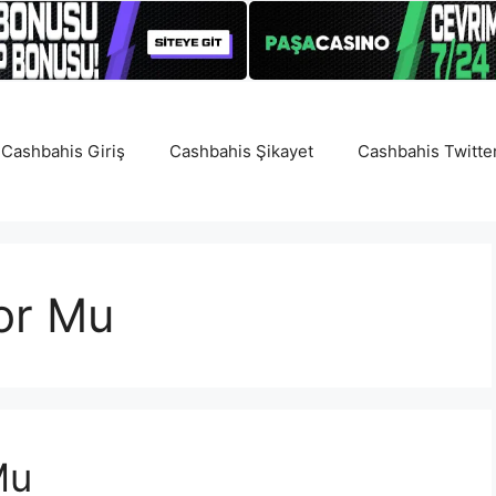
Cashbahis Giriş
Cashbahis Şikayet
Cashbahis Twitte
or Mu
Mu