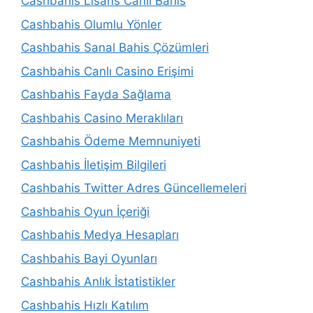
Cashbahis Lisans Canlı Bahis
Cashbahis Olumlu Yönler
Cashbahis Sanal Bahis Çözümleri
Cashbahis Canlı Casino Erişimi
Cashbahis Fayda Sağlama
Cashbahis Casino Meraklıları
Cashbahis Ödeme Memnuniyeti
Cashbahis İletişim Bilgileri
Cashbahis Twitter Adres Güncellemeleri
Cashbahis Oyun İçeriği
Cashbahis Medya Hesapları
Cashbahis Bayi Oyunları
Cashbahis Anlık İstatistikler
Cashbahis Hızlı Katılım