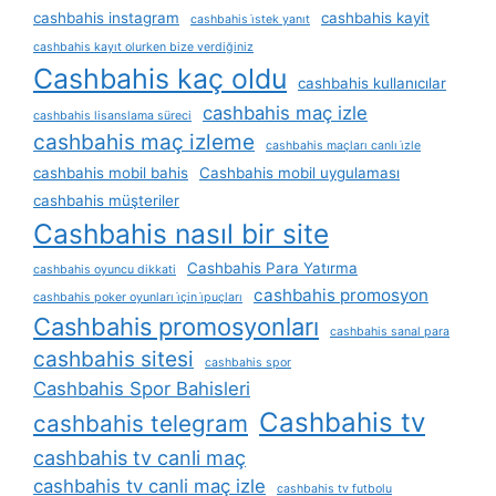
cashbahis instagram
cashbahis kayit
cashbahis i̇stek yanıt
cashbahis kayıt olurken bize verdiğiniz
Cashbahis kaç oldu
cashbahis kullanıcılar
cashbahis maç izle
cashbahis lisanslama süreci
cashbahis maç izleme
cashbahis maçları canlı i̇zle
cashbahis mobil bahis
Cashbahis mobil uygulaması
cashbahis müşteriler
Cashbahis nasıl bir site
Cashbahis Para Yatırma
cashbahis oyuncu dikkati
cashbahis promosyon
cashbahis poker oyunları i̇çin i̇puçları
Cashbahis promosyonları
cashbahis sanal para
cashbahis sitesi
cashbahis spor
Cashbahis Spor Bahisleri
Cashbahis tv
cashbahis telegram
cashbahis tv canli maç
cashbahis tv canli maç izle
cashbahis tv futbolu