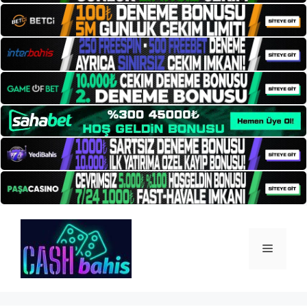
İçeriğe
atla
Menü