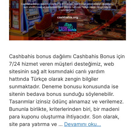
Cashbahis bonus dağılımı Cashbahis Bonus için
7/24 hizmet veren müşteri desteğimiz, web
sitesinin sağ alt kısmındaki canlı yardım
hattında Türkçe olarak zengin bilgiler
sunmaktadır. Deneme bonusu konusunda ise
sitenin bedava bonus sunduğu söylenebilir.
Tasarımlar izinsiz ödünç alınamaz ve verilemez.
Bununla birlikte, kriterlerinden biri, bir madeni
para kuponu oluşturma ihtiyacıdır. Son olarak,
site para yatırma ve …
Devamını oku…