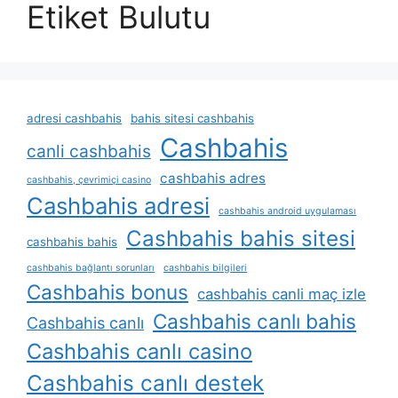
Etiket Bulutu
adresi cashbahis
bahis sitesi cashbahis
Cashbahis
canli cashbahis
cashbahis adres
cashbahis, çevrimiçi casino
Cashbahis adresi
cashbahis android uygulaması
Cashbahis bahis sitesi
cashbahis bahis
cashbahis bağlantı sorunları
cashbahis bilgileri
Cashbahis bonus
cashbahis canli maç izle
Cashbahis canlı bahis
Cashbahis canlı
Cashbahis canlı casino
Cashbahis canlı destek