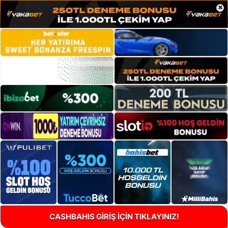
×
CASHBAHIS GİRİŞ İÇİN TIKLAYINIZ!