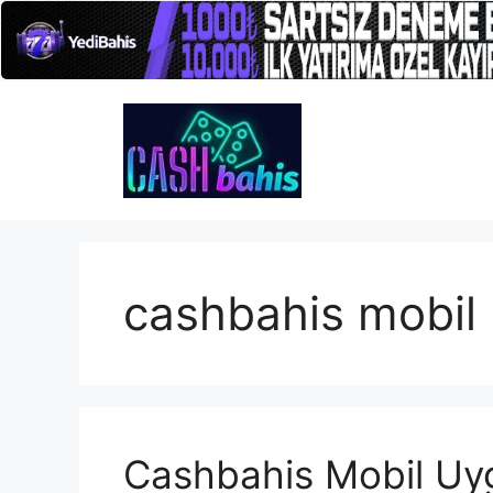
İçeriğe
atla
cashbahis mobil
Cashbahis Mobil Uy