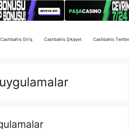
Cashbahis Giriş
Cashbahis Şikayet
Cashbahis Twitte
 uygulamalar
gulamalar