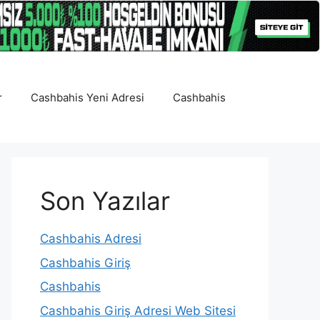
r
Cashbahis Yeni Adresi
Cashbahis
Son Yazılar
Cashbahis Adresi
Cashbahis Giriş
Cashbahis
Cashbahis Giriş Adresi Web Sitesi