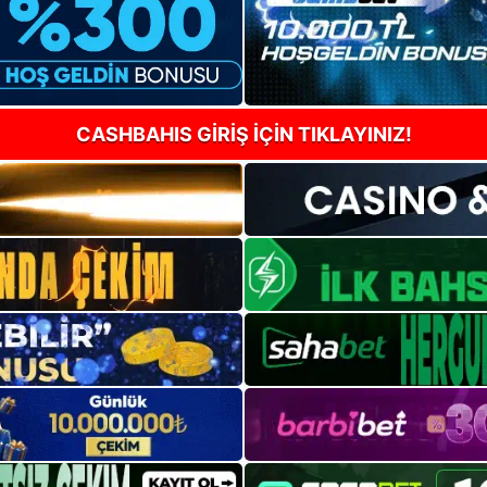
CASHBAHIS GİRİŞ İÇİN TIKLAYINIZ!