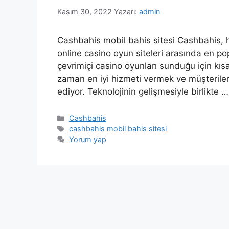
Kasım 30, 2022
Yazarı:
admin
Cashbahis mobil bahis sitesi Cashbahis, h
online casino oyun siteleri arasında en p
çevrimiçi casino oyunları sunduğu için kıs
zaman en iyi hizmeti vermek ve müşterile
ediyor. Teknolojinin gelişmesiyle birlikte 
Kategoriler
Cashbahis
Etiketler
cashbahis mobil bahis sitesi
Yorum yap