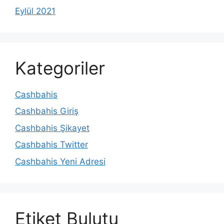
Eylül 2021
Kategoriler
Cashbahis
Cashbahis Giriş
Cashbahis Şikayet
Cashbahis Twitter
Cashbahis Yeni Adresi
Etiket Bulutu