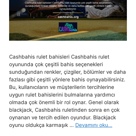
Cashbahis rulet bahisleri Cashbahis rulet
oyununda çok çeşitli bahis seçenekleri
sunduğundan renkler, çizgiler, bölümler ve daha
fazlası gibi çeşitli yönlere bahis oynayabilirsiniz.
Bu, kullanıcıların ve müşterilerin tercihlerine
uygun rulet bahislerini bulmalarına yardımcı
olmada çok önemli bir rol oynar. Genel olarak
blackjack, Cashbahis ruletinden sonra en çok
oynanan ve tercih edilen oyundur. Blackjack
oyunu oldukça karmaşık …
Devamını oku…