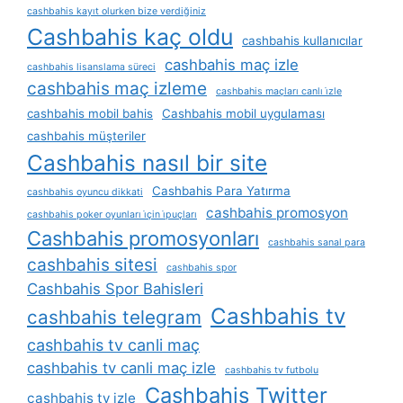
cashbahis kayıt olurken bize verdiğiniz
Cashbahis kaç oldu
cashbahis kullanıcılar
cashbahis maç izle
cashbahis lisanslama süreci
cashbahis maç izleme
cashbahis maçları canlı i̇zle
cashbahis mobil bahis
Cashbahis mobil uygulaması
cashbahis müşteriler
Cashbahis nasıl bir site
Cashbahis Para Yatırma
cashbahis oyuncu dikkati
cashbahis promosyon
cashbahis poker oyunları i̇çin i̇puçları
Cashbahis promosyonları
cashbahis sanal para
cashbahis sitesi
cashbahis spor
Cashbahis Spor Bahisleri
Cashbahis tv
cashbahis telegram
cashbahis tv canli maç
cashbahis tv canli maç izle
cashbahis tv futbolu
Cashbahis Twitter
cashbahis tv izle