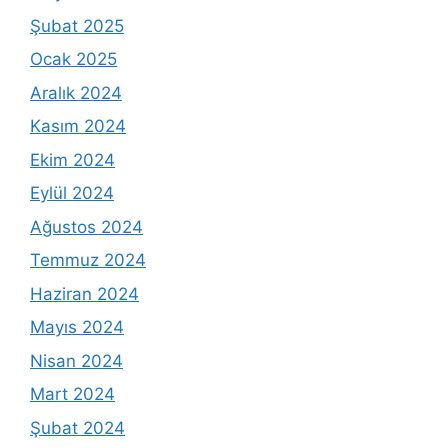
Şubat 2025
Ocak 2025
Aralık 2024
Kasım 2024
Ekim 2024
Eylül 2024
Ağustos 2024
Temmuz 2024
Haziran 2024
Mayıs 2024
Nisan 2024
Mart 2024
Şubat 2024