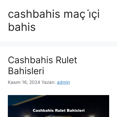
cashbahis maç i̇çi
bahis
Cashbahis Rulet
Bahisleri
Kasım 16, 2024
Yazarı:
admin