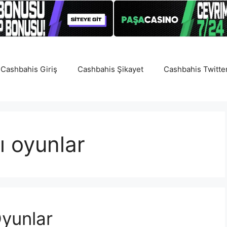
Cashbahis Giriş
Cashbahis Şikayet
Cashbahis Twitte
ı oyunlar
Oyunlar