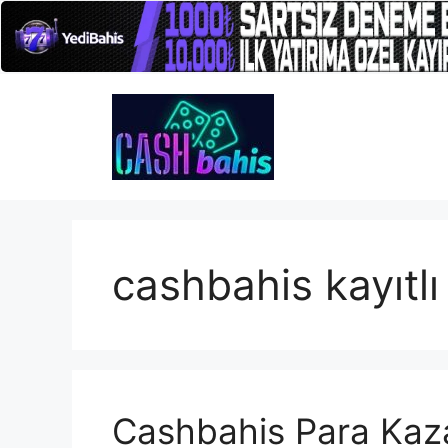
İçeriğe
atla
cashbahis kayıtlı 
Cashbahis Para Ka