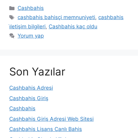
Kategoriler
Cashbahis
Etiketler
cashbahis bahisçi memnuniyeti
,
cashbahis
i̇letişim bilgileri
,
Cashbahis kaç oldu
Yorum yap
Son Yazılar
Cashbahis Adresi
Cashbahis Giriş
Cashbahis
Cashbahis Giriş Adresi Web Sitesi
Cashbahis Lisans Canlı Bahis