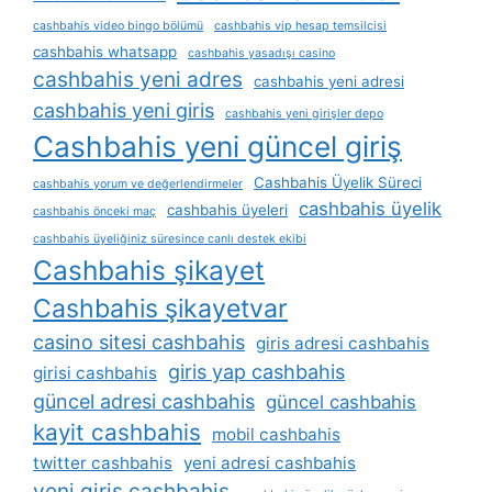
cashbahis video bingo bölümü
cashbahis vip hesap temsilcisi
cashbahis whatsapp
cashbahis yasadışı casino
cashbahis yeni adres
cashbahis yeni adresi
cashbahis yeni giris
cashbahis yeni girişler depo
Cashbahis yeni güncel giriş
Cashbahis Üyelik Süreci
cashbahis yorum ve değerlendirmeler
cashbahis üyelik
cashbahis üyeleri
cashbahis önceki maç
cashbahis üyeliğiniz süresince canlı destek ekibi
Cashbahis şikayet
Cashbahis şikayetvar
casino sitesi cashbahis
giris adresi cashbahis
giris yap cashbahis
girisi cashbahis
güncel adresi cashbahis
güncel cashbahis
kayit cashbahis
mobil cashbahis
twitter cashbahis
yeni adresi cashbahis
yeni giris cashbahis