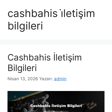
cashbahis i̇letişim
bilgileri
Cashbahis İletişim
Bilgileri
Nisan 13, 2026
Yazarı:
admin