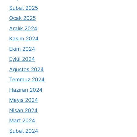
Şubat 2025
Ocak 2025
Aralık 2024
Kasım 2024
Ekim 2024
Eylül 2024
Ağustos 2024
Temmuz 2024
Haziran 2024
Mayıs 2024
Nisan 2024
Mart 2024
Şubat 2024