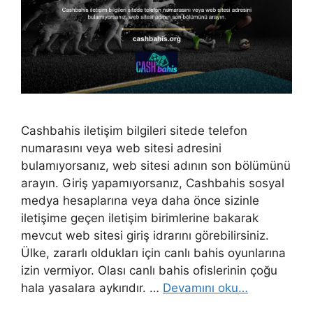
Cashbahis iletişim bilgileri sitede telefon
numarasını veya web sitesi adresini
bulamıyorsanız, web sitesi adının son bölümünü
arayın. Giriş yapamıyorsanız, Cashbahis sosyal
medya hesaplarına veya daha önce sizinle
iletişime geçen iletişim birimlerine bakarak
mevcut web sitesi giriş idrarını görebilirsiniz.
Ülke, zararlı oldukları için canlı bahis oyunlarına
izin vermiyor. Olası canlı bahis ofislerinin çoğu
hala yasalara aykırıdır. …
Devamını oku…