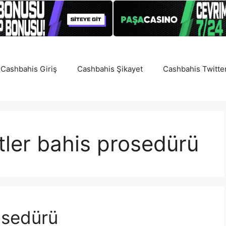
Cashbahis Giriş
Cashbahis Şikayet
Cashbahis Twitte
ler bahis prosedürü
osedürü