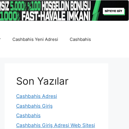
r
Cashbahis Yeni Adresi
Cashbahis
Son Yazılar
Cashbahis Adresi
Cashbahis Giriş
Cashbahis
Cashbahis Giriş Adresi Web Sitesi