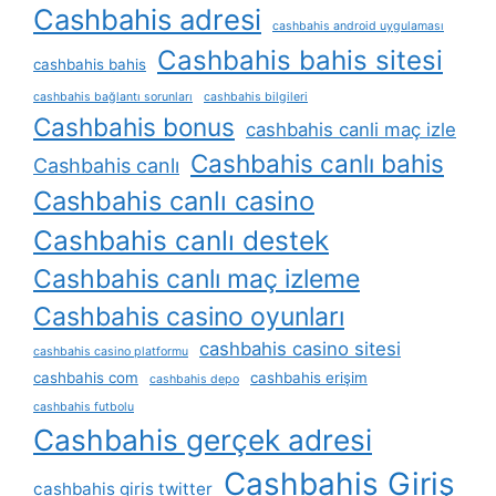
Cashbahis adresi
cashbahis android uygulaması
Cashbahis bahis sitesi
cashbahis bahis
cashbahis bağlantı sorunları
cashbahis bilgileri
Cashbahis bonus
cashbahis canli maç izle
Cashbahis canlı bahis
Cashbahis canlı
Cashbahis canlı casino
Cashbahis canlı destek
Cashbahis canlı maç izleme
Cashbahis casino oyunları
cashbahis casino sitesi
cashbahis casino platformu
cashbahis com
cashbahis erişim
cashbahis depo
cashbahis futbolu
Cashbahis gerçek adresi
Cashbahis Giriş
cashbahis giris twitter