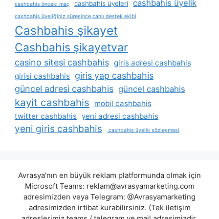
cashbahis üyelik
cashbahis üyeleri
cashbahis önceki maç
cashbahis üyeliğiniz süresince canlı destek ekibi
Cashbahis şikayet
Cashbahis şikayetvar
casino sitesi cashbahis
giris adresi cashbahis
giris yap cashbahis
girisi cashbahis
güncel adresi cashbahis
güncel cashbahis
kayit cashbahis
mobil cashbahis
twitter cashbahis
yeni adresi cashbahis
yeni giris cashbahis
cashbahis üyelik sözleşmesi
Avrasya'nın en büyük reklam platformunda olmak için
Microsoft Teams:
reklam@avrasyamarketing.com
adresimizden veya Telegram: @Avrasyamarketing
adresimizden irtibat kurabilirsiniz. (Tek iletişim
adreslerimiz teams / telegram ve mail adresimizdir.