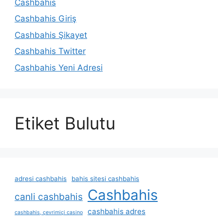
Cashbahis
Cashbahis Giriş
Cashbahis Şikayet
Cashbahis Twitter
Cashbahis Yeni Adresi
Etiket Bulutu
adresi cashbahis
bahis sitesi cashbahis
Cashbahis
canli cashbahis
cashbahis adres
cashbahis, çevrimiçi casino