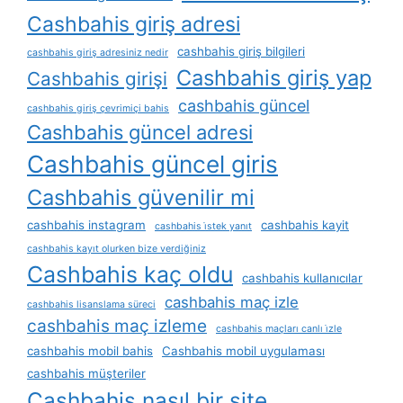
Cashbahis giriş adresi
cashbahis giriş bilgileri
cashbahis giriş adresiniz nedir
Cashbahis giriş yap
Cashbahis girişi
cashbahis güncel
cashbahis giriş çevrimiçi bahis
Cashbahis güncel adresi
Cashbahis güncel giris
Cashbahis güvenilir mi
cashbahis instagram
cashbahis kayit
cashbahis i̇stek yanıt
cashbahis kayıt olurken bize verdiğiniz
Cashbahis kaç oldu
cashbahis kullanıcılar
cashbahis maç izle
cashbahis lisanslama süreci
cashbahis maç izleme
cashbahis maçları canlı i̇zle
cashbahis mobil bahis
Cashbahis mobil uygulaması
cashbahis müşteriler
Cashbahis nasıl bir site