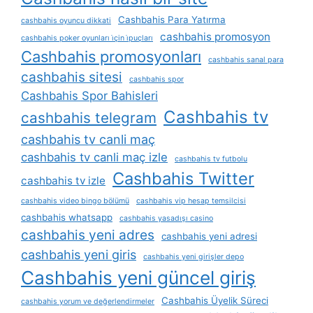
Cashbahis Para Yatırma
cashbahis oyuncu dikkati
cashbahis promosyon
cashbahis poker oyunları i̇çin i̇puçları
Cashbahis promosyonları
cashbahis sanal para
cashbahis sitesi
cashbahis spor
Cashbahis Spor Bahisleri
Cashbahis tv
cashbahis telegram
cashbahis tv canli maç
cashbahis tv canli maç izle
cashbahis tv futbolu
Cashbahis Twitter
cashbahis tv izle
cashbahis video bingo bölümü
cashbahis vip hesap temsilcisi
cashbahis whatsapp
cashbahis yasadışı casino
cashbahis yeni adres
cashbahis yeni adresi
cashbahis yeni giris
cashbahis yeni girişler depo
Cashbahis yeni güncel giriş
Cashbahis Üyelik Süreci
cashbahis yorum ve değerlendirmeler