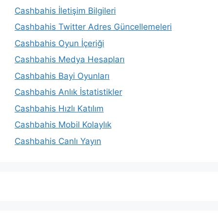
Cashbahis İletişim Bilgileri
Cashbahis Twitter Adres Güncellemeleri
Cashbahis Oyun İçeriği
Cashbahis Medya Hesapları
Cashbahis Bayi Oyunları
Cashbahis Anlık İstatistikler
Cashbahis Hızlı Katılım
Cashbahis Mobil Kolaylık
Cashbahis Canlı Yayın