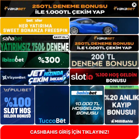
×
CASHBAHIS GİRİŞ İÇİN TIKLAYINIZ!