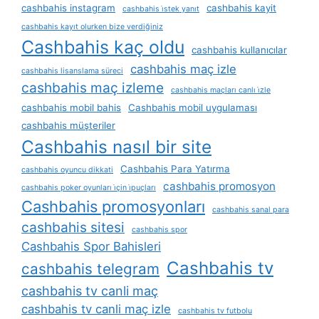
cashbahis instagram
cashbahis kayit
cashbahis i̇stek yanıt
cashbahis kayıt olurken bize verdiğiniz
Cashbahis kaç oldu
cashbahis kullanıcılar
cashbahis maç izle
cashbahis lisanslama süreci
cashbahis maç izleme
cashbahis maçları canlı i̇zle
cashbahis mobil bahis
Cashbahis mobil uygulaması
cashbahis müşteriler
Cashbahis nasıl bir site
Cashbahis Para Yatırma
cashbahis oyuncu dikkati
cashbahis promosyon
cashbahis poker oyunları i̇çin i̇puçları
Cashbahis promosyonları
cashbahis sanal para
cashbahis sitesi
cashbahis spor
Cashbahis Spor Bahisleri
Cashbahis tv
cashbahis telegram
cashbahis tv canli maç
cashbahis tv canli maç izle
cashbahis tv futbolu