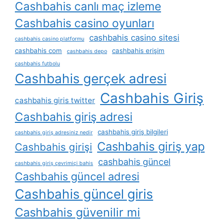
Cashbahis canlı maç izleme
Cashbahis casino oyunları
cashbahis casino sitesi
cashbahis casino platformu
cashbahis com
cashbahis erişim
cashbahis depo
cashbahis futbolu
Cashbahis gerçek adresi
Cashbahis Giriş
cashbahis giris twitter
Cashbahis giriş adresi
cashbahis giriş bilgileri
cashbahis giriş adresiniz nedir
Cashbahis giriş yap
Cashbahis girişi
cashbahis güncel
cashbahis giriş çevrimiçi bahis
Cashbahis güncel adresi
Cashbahis güncel giris
Cashbahis güvenilir mi