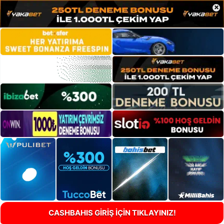
×
CASHBAHIS GİRİŞ İÇİN TIKLAYINIZ!