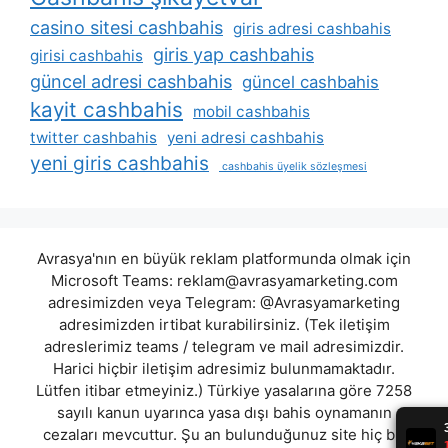
casino sitesi cashbahis
giris adresi cashbahis
giris yap cashbahis
girisi cashbahis
güncel adresi cashbahis
güncel cashbahis
kayit cashbahis
mobil cashbahis
twitter cashbahis
yeni adresi cashbahis
yeni giris cashbahis
cashbahis üyelik sözleşmesi
Avrasya'nın en büyük reklam platformunda olmak için
Microsoft Teams:
reklam@avrasyamarketing.com
adresimizden veya Telegram: @Avrasyamarketing
adresimizden irtibat kurabilirsiniz. (Tek iletişim
adreslerimiz teams / telegram ve mail adresimizdir.
Harici hiçbir iletişim adresimiz bulunmamaktadır.
Lütfen itibar etmeyiniz.) Türkiye yasalarına göre 7258
sayılı kanun uyarınca yasa dışı bahis oynamanın
cezaları mevcuttur. Şu an bulunduğunuz site hiç bir