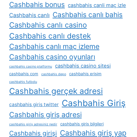
Cashbahis bonus
cashbahis canli maç izle
Cashbahis canlı bahis
Cashbahis canlı
Cashbahis canlı casino
Cashbahis canlı destek
Cashbahis canlı maç izleme
Cashbahis casino oyunları
cashbahis casino sitesi
cashbahis casino platformu
cashbahis com
cashbahis erişim
cashbahis depo
cashbahis futbolu
Cashbahis gerçek adresi
Cashbahis Giriş
cashbahis giris twitter
Cashbahis giriş adresi
cashbahis giriş bilgileri
cashbahis giriş adresiniz nedir
Cashbahis giriş yap
Cashbahis girişi