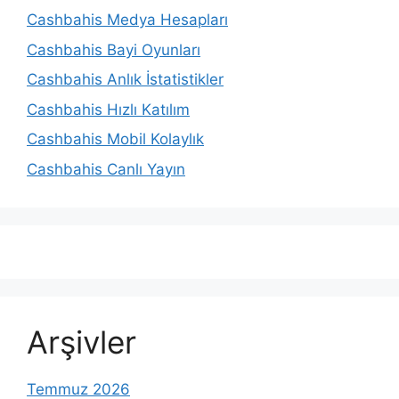
Cashbahis Medya Hesapları
Cashbahis Bayi Oyunları
Cashbahis Anlık İstatistikler
Cashbahis Hızlı Katılım
Cashbahis Mobil Kolaylık
Cashbahis Canlı Yayın
Arşivler
Temmuz 2026