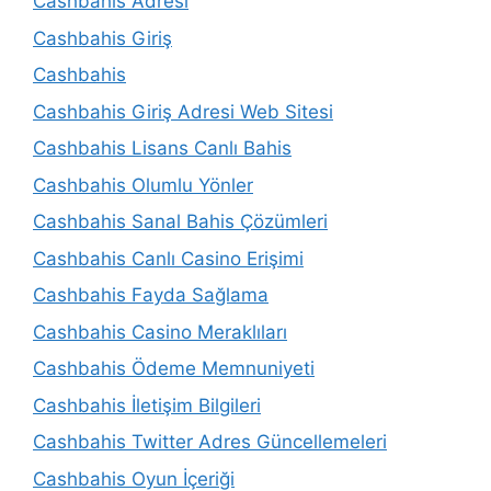
Cashbahis Adresi
Cashbahis Giriş
Cashbahis
Cashbahis Giriş Adresi Web Sitesi
Cashbahis Lisans Canlı Bahis
Cashbahis Olumlu Yönler
Cashbahis Sanal Bahis Çözümleri
Cashbahis Canlı Casino Erişimi
Cashbahis Fayda Sağlama
Cashbahis Casino Meraklıları
Cashbahis Ödeme Memnuniyeti
Cashbahis İletişim Bilgileri
Cashbahis Twitter Adres Güncellemeleri
Cashbahis Oyun İçeriği