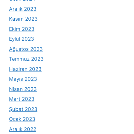
Aralık 2023
Kasım 2023
Ekim 2023
Eylül 2023
Ağustos 2023
Temmuz 2023
Haziran 2023
Mayıs 2023
Nisan 2023
Mart 2023
Şubat 2023
Ocak 2023
Aralık 2022