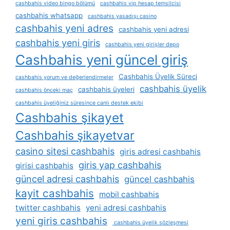
cashbahis video bingo bölümü
cashbahis vip hesap temsilcisi
cashbahis whatsapp
cashbahis yasadışı casino
cashbahis yeni adres
cashbahis yeni adresi
cashbahis yeni giris
cashbahis yeni girişler depo
Cashbahis yeni güncel giriş
Cashbahis Üyelik Süreci
cashbahis yorum ve değerlendirmeler
cashbahis üyelik
cashbahis üyeleri
cashbahis önceki maç
cashbahis üyeliğiniz süresince canlı destek ekibi
Cashbahis şikayet
Cashbahis şikayetvar
casino sitesi cashbahis
giris adresi cashbahis
giris yap cashbahis
girisi cashbahis
güncel adresi cashbahis
güncel cashbahis
kayit cashbahis
mobil cashbahis
twitter cashbahis
yeni adresi cashbahis
yeni giris cashbahis
cashbahis üyelik sözleşmesi