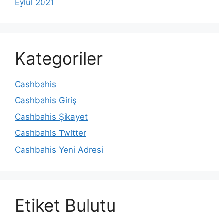
Eylül 2021
Kategoriler
Cashbahis
Cashbahis Giriş
Cashbahis Şikayet
Cashbahis Twitter
Cashbahis Yeni Adresi
Etiket Bulutu