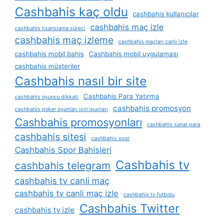
Cashbahis kaç oldu
cashbahis kullanıcılar
cashbahis maç izle
cashbahis lisanslama süreci
cashbahis maç izleme
cashbahis maçları canlı i̇zle
cashbahis mobil bahis
Cashbahis mobil uygulaması
cashbahis müşteriler
Cashbahis nasıl bir site
Cashbahis Para Yatırma
cashbahis oyuncu dikkati
cashbahis promosyon
cashbahis poker oyunları i̇çin i̇puçları
Cashbahis promosyonları
cashbahis sanal para
cashbahis sitesi
cashbahis spor
Cashbahis Spor Bahisleri
Cashbahis tv
cashbahis telegram
cashbahis tv canli maç
cashbahis tv canli maç izle
cashbahis tv futbolu
Cashbahis Twitter
cashbahis tv izle