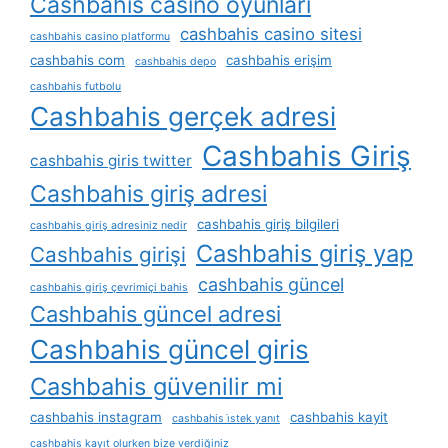
Cashbahis casino oyunları
cashbahis casino sitesi
cashbahis casino platformu
cashbahis com
cashbahis erişim
cashbahis depo
cashbahis futbolu
Cashbahis gerçek adresi
Cashbahis Giriş
cashbahis giris twitter
Cashbahis giriş adresi
cashbahis giriş bilgileri
cashbahis giriş adresiniz nedir
Cashbahis giriş yap
Cashbahis girişi
cashbahis güncel
cashbahis giriş çevrimiçi bahis
Cashbahis güncel adresi
Cashbahis güncel giris
Cashbahis güvenilir mi
cashbahis instagram
cashbahis kayit
cashbahis i̇stek yanıt
cashbahis kayıt olurken bize verdiğiniz