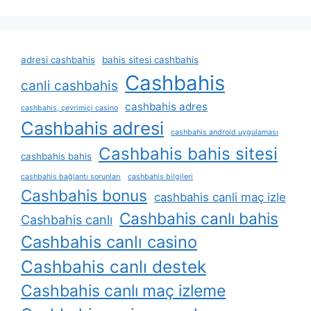
adresi cashbahis
bahis sitesi cashbahis
Cashbahis
canli cashbahis
cashbahis adres
cashbahis, çevrimiçi casino
Cashbahis adresi
cashbahis android uygulaması
Cashbahis bahis sitesi
cashbahis bahis
cashbahis bağlantı sorunları
cashbahis bilgileri
Cashbahis bonus
cashbahis canli maç izle
Cashbahis canlı bahis
Cashbahis canlı
Cashbahis canlı casino
Cashbahis canlı destek
Cashbahis canlı maç izleme