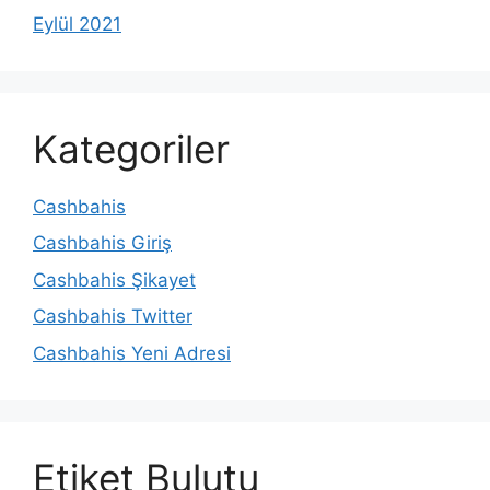
Eylül 2021
Kategoriler
Cashbahis
Cashbahis Giriş
Cashbahis Şikayet
Cashbahis Twitter
Cashbahis Yeni Adresi
Etiket Bulutu