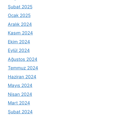
Şubat 2025
Ocak 2025
Aralık 2024
Kasım 2024
Ekim 2024
Eylül 2024
Ağustos 2024
Temmuz 2024
Haziran 2024
Mayıs 2024
Nisan 2024
Mart 2024
Şubat 2024