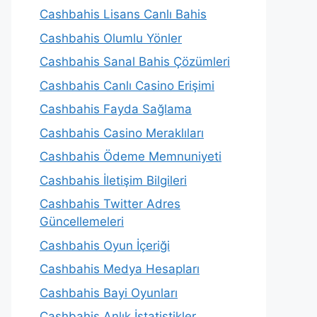
Cashbahis Lisans Canlı Bahis
Cashbahis Olumlu Yönler
Cashbahis Sanal Bahis Çözümleri
Cashbahis Canlı Casino Erişimi
Cashbahis Fayda Sağlama
Cashbahis Casino Meraklıları
Cashbahis Ödeme Memnuniyeti
Cashbahis İletişim Bilgileri
Cashbahis Twitter Adres
Güncellemeleri
Cashbahis Oyun İçeriği
Cashbahis Medya Hesapları
Cashbahis Bayi Oyunları
Cashbahis Anlık İstatistikler