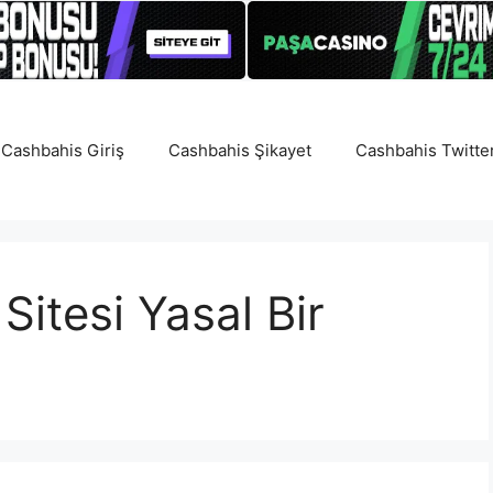
Cashbahis Giriş
Cashbahis Şikayet
Cashbahis Twitte
itesi Yasal Bir