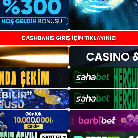
CASHBAHIS GİRİŞ İÇİN TIKLAYINIZ!