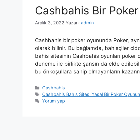
Cashbahis Bir Poke
Aralık 3, 2022
Yazarı:
admin
Cashbahis bir poker oyununda Poker, aynı 
olarak bilinir. Bu bağlamda, bahisçiler ci
bahis sitesinin Cashbahis oyunları poker 
deneme ile birlikte şansın da elde edilebil
bu önkoşullara sahip olmayanların kaza
Kategoriler
Cashbahis
Etiketler
Cashbahis Bahis Sitesi Yasal Bir Poker Oyunu
Yorum yap