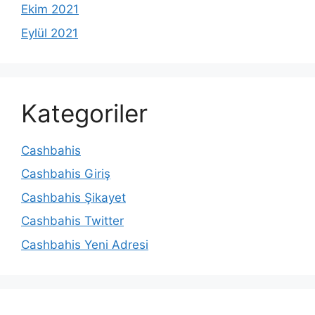
Ekim 2021
Eylül 2021
Kategoriler
Cashbahis
Cashbahis Giriş
Cashbahis Şikayet
Cashbahis Twitter
Cashbahis Yeni Adresi