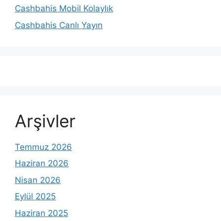
Cashbahis Mobil Kolaylık
Cashbahis Canlı Yayın
Arşivler
Temmuz 2026
Haziran 2026
Nisan 2026
Eylül 2025
Haziran 2025