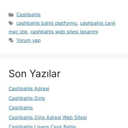
Kategoriler
Cashbahis
Etiketler
cashbahis bahis platformu
,
cashbahis canli
maç izle
,
cashbahis web sitesi tasarımı
Yorum yap
Son Yazılar
Cashbahis Adresi
Cashbahis Giriş
Cashbahis
Cashbahis Giriş Adresi Web Sitesi
Cashbahis Lisans Canlı Bahis