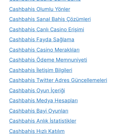
Cashbahis Olumlu Yönler
Cashbahis Sanal Bahis Çözümleri
Cashbahis Canlı Casino Erişimi
Cashbahis Fayda Sağlama
Cashbahis Casino Meraklıları
Cashbahis Ödeme Memnuniyeti
Cashbahis İletişim Bilgileri
Cashbahis Twitter Adres Güncellemeleri
Cashbahis Oyun İçeriği
Cashbahis Medya Hesapları
Cashbahis Bayi Oyunları
Cashbahis Anlık İstatistikler
Cashbahis Hızlı Katılım