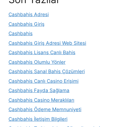
Cashbahis Adresi
Cashbahis Giriş
Cashbahis
Cashbahis Giriş Adresi Web Sitesi
Cashbahis Lisans Canlı Bahis
Cashbahis Olumlu Yönler
Cashbahis Sanal Bahis Çözümleri
Cashbahis Canlı Casino Erişimi
Cashbahis Fayda Sağlama
Cashbahis Casino Meraklıları
Cashbahis Ödeme Memnuniyeti
Cashbahis İletişim Bilgileri