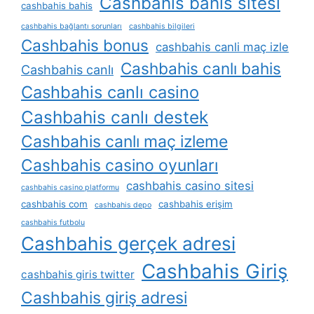
Cashbahis bahis sitesi
cashbahis bahis
cashbahis bağlantı sorunları
cashbahis bilgileri
Cashbahis bonus
cashbahis canli maç izle
Cashbahis canlı bahis
Cashbahis canlı
Cashbahis canlı casino
Cashbahis canlı destek
Cashbahis canlı maç izleme
Cashbahis casino oyunları
cashbahis casino sitesi
cashbahis casino platformu
cashbahis com
cashbahis erişim
cashbahis depo
cashbahis futbolu
Cashbahis gerçek adresi
Cashbahis Giriş
cashbahis giris twitter
Cashbahis giriş adresi