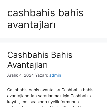
cashbahis bahis
avantajları
Cashbahis Bahis
Avantajları
Aralık 4, 2024
Yazarı:
admin
Cashbahis bahis avantajları Cashbahis bahis
avantajlarından yararlanmak için Cashbahis
kayıt işlemi sırasında üyelik formunun