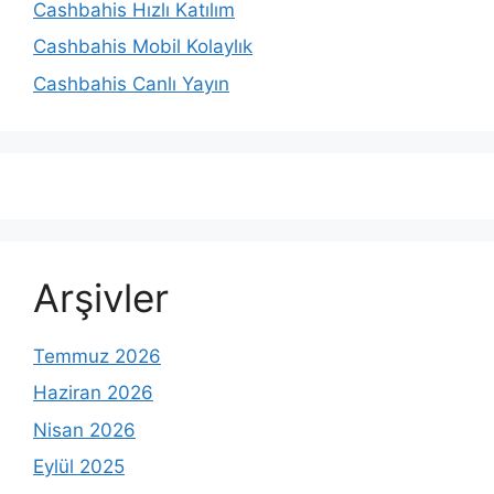
Cashbahis Hızlı Katılım
Cashbahis Mobil Kolaylık
Cashbahis Canlı Yayın
Arşivler
Temmuz 2026
Haziran 2026
Nisan 2026
Eylül 2025