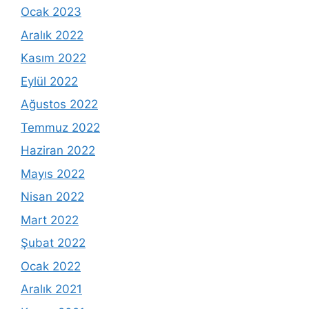
Ocak 2023
Aralık 2022
Kasım 2022
Eylül 2022
Ağustos 2022
Temmuz 2022
Haziran 2022
Mayıs 2022
Nisan 2022
Mart 2022
Şubat 2022
Ocak 2022
Aralık 2021