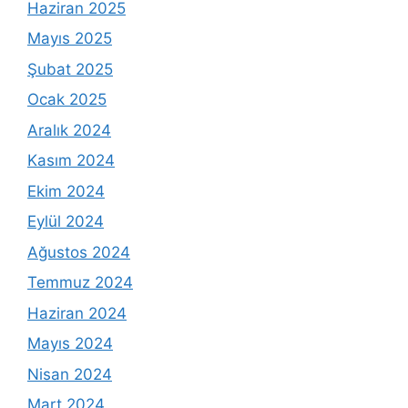
Haziran 2025
Mayıs 2025
Şubat 2025
Ocak 2025
Aralık 2024
Kasım 2024
Ekim 2024
Eylül 2024
Ağustos 2024
Temmuz 2024
Haziran 2024
Mayıs 2024
Nisan 2024
Mart 2024