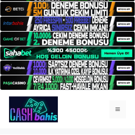
İçeriğe
atla
Menü