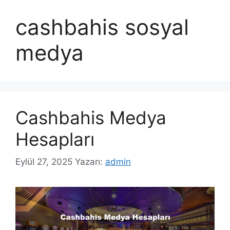
cashbahis sosyal
medya
Cashbahis Medya
Hesapları
Eylül 27, 2025
Yazarı:
admin