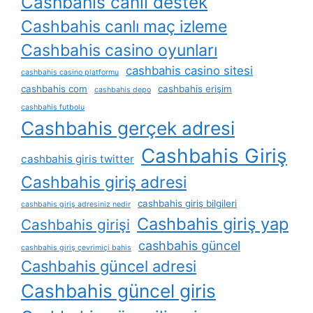
Cashbahis canlı destek
Cashbahis canlı maç izleme
Cashbahis casino oyunları
cashbahis casino sitesi
cashbahis casino platformu
cashbahis com
cashbahis erişim
cashbahis depo
cashbahis futbolu
Cashbahis gerçek adresi
Cashbahis Giriş
cashbahis giris twitter
Cashbahis giriş adresi
cashbahis giriş bilgileri
cashbahis giriş adresiniz nedir
Cashbahis giriş yap
Cashbahis girişi
cashbahis güncel
cashbahis giriş çevrimiçi bahis
Cashbahis güncel adresi
Cashbahis güncel giris