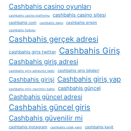
Cashbahis casino oyunları
cashbahis casino sitesi
cashbahis casino platformu
cashbahis com
cashbahis erişim
cashbahis depo
cashbahis futbolu
Cashbahis gerçek adresi
Cashbahis Giriş
cashbahis giris twitter
Cashbahis giriş adresi
cashbahis giriş bilgileri
cashbahis giriş adresiniz nedir
Cashbahis giriş yap
Cashbahis girişi
cashbahis güncel
cashbahis giriş çevrimiçi bahis
Cashbahis güncel adresi
Cashbahis güncel giris
Cashbahis güvenilir mi
cashbahis instagram
cashbahis kayit
cashbahis i̇stek yanıt