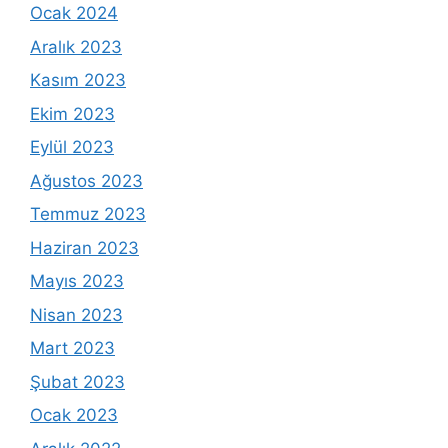
Ocak 2024
Aralık 2023
Kasım 2023
Ekim 2023
Eylül 2023
Ağustos 2023
Temmuz 2023
Haziran 2023
Mayıs 2023
Nisan 2023
Mart 2023
Şubat 2023
Ocak 2023