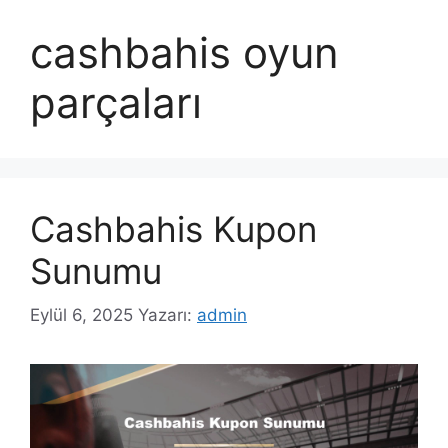
cashbahis oyun
parçaları
Cashbahis Kupon
Sunumu
Eylül 6, 2025
Yazarı:
admin