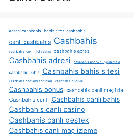
adresi cashbahis
bahis sitesi cashbahis
Cashbahis
canli cashbahis
cashbahis adres
cashbahis, çevrimiçi casino
Cashbahis adresi
cashbahis android uygulaması
Cashbahis bahis sitesi
cashbahis bahis
cashbahis bağlantı sorunları
cashbahis bilgileri
Cashbahis bonus
cashbahis canli maç izle
Cashbahis canlı bahis
Cashbahis canlı
Cashbahis canlı casino
Cashbahis canlı destek
Cashbahis canlı maç izleme