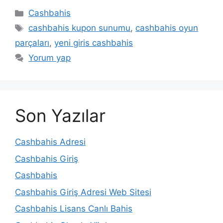
Kategoriler
Cashbahis
Etiketler
cashbahis kupon sunumu
,
cashbahis oyun
parçaları
,
yeni giris cashbahis
Yorum yap
Son Yazılar
Cashbahis Adresi
Cashbahis Giriş
Cashbahis
Cashbahis Giriş Adresi Web Sitesi
Cashbahis Lisans Canlı Bahis