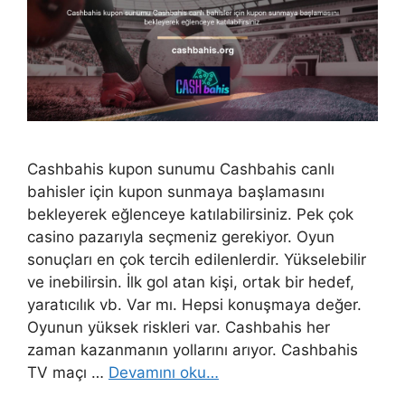
Cashbahis kupon sunumu Cashbahis canlı
bahisler için kupon sunmaya başlamasını
bekleyerek eğlenceye katılabilirsiniz. Pek çok
casino pazarıyla seçmeniz gerekiyor. Oyun
sonuçları en çok tercih edilenlerdir. Yükselebilir
ve inebilirsin. İlk gol atan kişi, ortak bir hedef,
yaratıcılık vb. Var mı. Hepsi konuşmaya değer.
Oyunun yüksek riskleri var. Cashbahis her
zaman kazanmanın yollarını arıyor. Cashbahis
TV maçı …
Devamını oku…