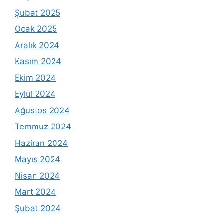
Şubat 2025
Ocak 2025
Aralık 2024
Kasım 2024
Ekim 2024
Eylül 2024
Ağustos 2024
Temmuz 2024
Haziran 2024
Mayıs 2024
Nisan 2024
Mart 2024
Şubat 2024