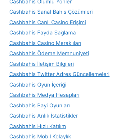
Cashbahis Olumlu Yönler
Cashbahis Sanal Bahis Çözümleri
Cashbahis Canlı Casino Erişimi
Cashbahis Fayda Sağlama
Cashbahis Casino Meraklıları
Cashbahis Ödeme Memnuniyeti
Cashbahis İletişim Bilgileri
Cashbahis Twitter Adres Güncellemeleri
Cashbahis Oyun İçeriği
Cashbahis Medya Hesapları
Cashbahis Bayi Oyunları
Cashbahis Anlık İstatistikler
Cashbahis Hızlı Katılım
Cashbahis Mobil Kolaylık