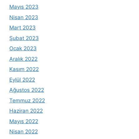
Mayıs 2023
Nisan 2023
Mart 2023
Şubat 2023
Ocak 2023
Aralık 2022
Kasım 2022
Eylül 2022
Ağustos 2022
Temmuz 2022
Haziran 2022
Mayıs 2022
Nisan 2022