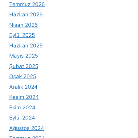
Temmuz 2026
Haziran 2026
Nisan 2026
Eylül 2025
Haziran 2025
Mayıs 2025
Şubat 2025
Ocak 2025
Aralık 2024
Kasım 2024
Ekim 2024
Eylül 2024
Ağustos 2024