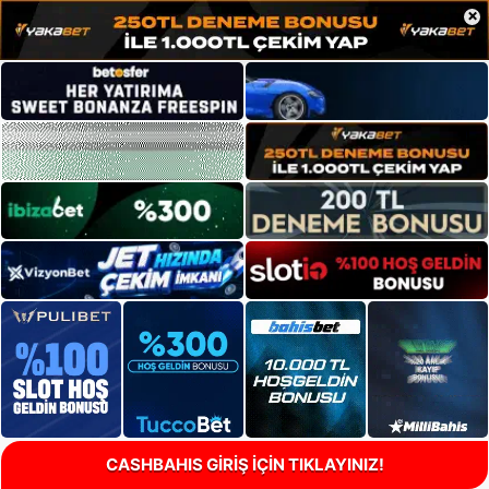
×
CASHBAHIS GİRİŞ İÇİN TIKLAYINIZ!