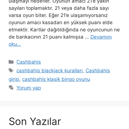
ulaşmayı hedefler. Oyunun amacı 21’e yakın
sayıları toplamaktır. 21 veya daha fazla sayı
varsa oyun biter. Eğer 21’e ulaşamıyorsanız
oyunun amacı kasadan en yüksek puanı elde
etmektir. Kartlar dağıtıldığında ne oyuncunun ne
de bankacının 21 puanı kalmışsa …
Devamını
oku…
Kategoriler
Cashbahis
Etiketler
cashbahis blackjack kuralları
,
Cashbahis
girişi
,
cashbahis klasik bingo oyunu
Yorum yap
Son Yazılar