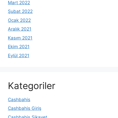
Mart 2022
Şubat 2022
Ocak 2022
Aralık 2021
Kasım 2021
Ekim 2021
Eylül 2021
Kategoriler
Cashbahis
Cashbahis Giriş
Cashbahis Şikayet