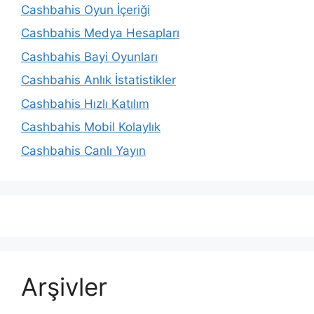
Cashbahis Oyun İçeriği
Cashbahis Medya Hesapları
Cashbahis Bayi Oyunları
Cashbahis Anlık İstatistikler
Cashbahis Hızlı Katılım
Cashbahis Mobil Kolaylık
Cashbahis Canlı Yayın
Arşivler