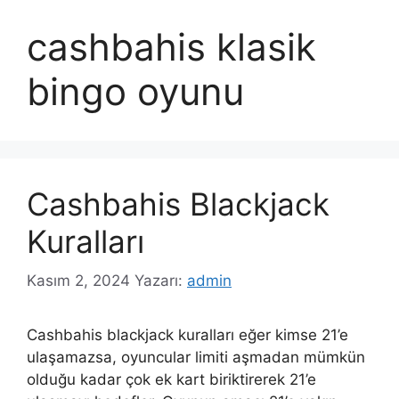
cashbahis klasik
bingo oyunu
Cashbahis Blackjack
Kuralları
Kasım 2, 2024
Yazarı:
admin
Cashbahis blackjack kuralları eğer kimse 21’e
ulaşamazsa, oyuncular limiti aşmadan mümkün
olduğu kadar çok ek kart biriktirerek 21’e