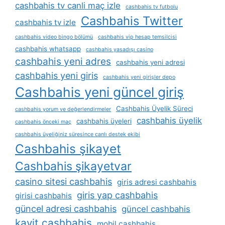
cashbahis tv canli maç izle
cashbahis tv futbolu
Cashbahis Twitter
cashbahis tv izle
cashbahis video bingo bölümü
cashbahis vip hesap temsilcisi
cashbahis whatsapp
cashbahis yasadışı casino
cashbahis yeni adres
cashbahis yeni adresi
cashbahis yeni giris
cashbahis yeni girişler depo
Cashbahis yeni güncel giriş
Cashbahis Üyelik Süreci
cashbahis yorum ve değerlendirmeler
cashbahis üyelik
cashbahis üyeleri
cashbahis önceki maç
cashbahis üyeliğiniz süresince canlı destek ekibi
Cashbahis şikayet
Cashbahis şikayetvar
casino sitesi cashbahis
giris adresi cashbahis
giris yap cashbahis
girisi cashbahis
güncel adresi cashbahis
güncel cashbahis
kayit cashbahis
mobil cashbahis