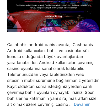
Cashbahis android bahis avantajı Cashbahis
Android kullanıcıları, bahis ve casinolar söz
konusu olduğunda büyük avantajlardan
yararlanabilirler. Android kullanıcıları çevrimiçi
casino oyunlarına sanal olarak katılabilir.
Telefonunuzdan veya tabletinizden web
sitesinin mobil sürümüne bağlanmanız yeterlidir.
Kayıt olduktan sonra istediğiniz yerden canlı
çevrimiçi bahis oyunları oynayabilirsiniz. Spor
bahislerine katılmanın yanı sıra, masrafları size
ait olmak üzere çevrimiçi casino …
Devamını