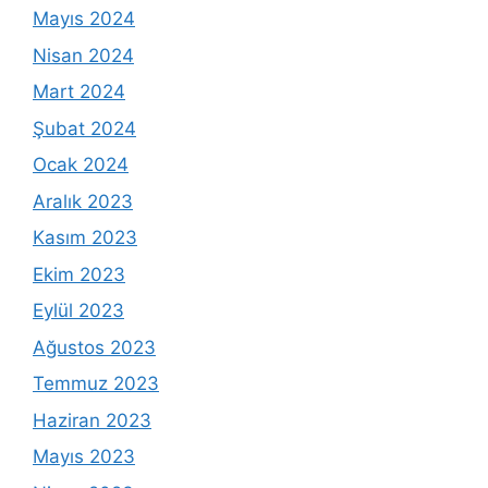
Mayıs 2024
Nisan 2024
Mart 2024
Şubat 2024
Ocak 2024
Aralık 2023
Kasım 2023
Ekim 2023
Eylül 2023
Ağustos 2023
Temmuz 2023
Haziran 2023
Mayıs 2023