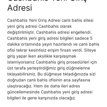
Adresi
Cashbahis Yeni Giriş Adresi canlı bahis sitesi
yeni giriş adresi Cashbahis olarak
değiştirilmiştir. Cashbahis adresi engellendi.
Cashbahis yeni giriş adresi bilgileri sadece 5
dakika ortamında yayın hazırlandı ve canlı bahis
ofisi tekrar kesintisiz erişim fırsatı verdi. Siteye
giriş yapar iken aksilikle karşılaşmak
istemiyorsanız Cashbahis giriş prosedürleri için
üst tarafa yerleştirdiğimiz giriş düğmelerine
tıklayabilirsiniz. Bu düğmeye tıkladığınızda sizi
doğrudan canlı bahis ofisinin ana sayfasına
ulaştıracağız. Hem de daha ileri adres
güncellemesinde Cashbahis yeni giriş adresi
bilgileri ile gene karşınızda olacağız.