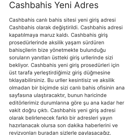
Cashbahis Yeni Adres
Cashbahis canlı bahis sitesi yeni giriş adresi
Cashbahis olarak değiştirildi. Cashbahis adresi
kapatılmaya maruz kaldı. Cashbahis giriş
prosedürlerinde aksilik yaşam sürdüren
bahisçilerin bize yönetmekte bulunduğu
soruların yanıtları üstteki giriş urllerinde sizi
bekliyor. Cashbahis yeni giriş prosedürleri için
üst tarafa yerleştirdiğimiz giriş düğmesine
tıklayabilirsiniz. Bu urller kesintisiz ve aksilik
olmadan bir biçimde sizi canlı bahis ofisinin ana
sayfasına ulaştıracaktır, bunun haricinde
editörlerimiz durumlarına göre şu ana kadar her
vakit doğru çıktı. Cashbahis yeni giriş adresi
olarak belirlenecek farklı bir adresleri yayın
hazırlanacak olursa son dakika haberlerini ve
revizyonları buradan sizlerle paylaşacağız.