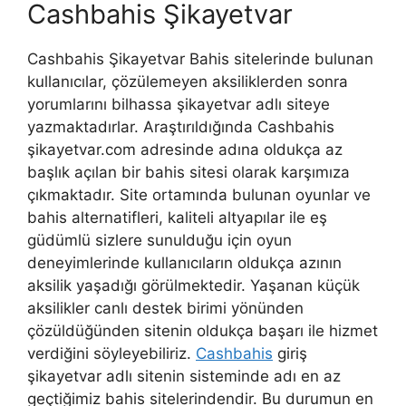
Cashbahis Şikayetvar
Cashbahis Şikayetvar Bahis sitelerinde bulunan
kullanıcılar, çözülemeyen aksiliklerden sonra
yorumlarını bilhassa şikayetvar adlı siteye
yazmaktadırlar. Araştırıldığında Cashbahis
şikayetvar.com adresinde adına oldukça az
başlık açılan bir bahis sitesi olarak karşımıza
çıkmaktadır. Site ortamında bulunan oyunlar ve
bahis alternatifleri, kaliteli altyapılar ile eş
güdümlü sizlere sunulduğu için oyun
deneyimlerinde kullanıcıların oldukça azının
aksilik yaşadığı görülmektedir. Yaşanan küçük
aksilikler canlı destek birimi yönünden
çözüldüğünden sitenin oldukça başarı ile hizmet
verdiğini söyleyebiliriz.
Cashbahis
giriş
şikayetvar adlı sitenin sisteminde adı en az
geçtiğimiz bahis sitelerindendir. Bu durumun en