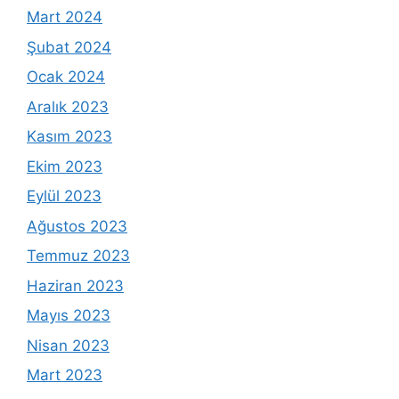
Mart 2024
Şubat 2024
Ocak 2024
Aralık 2023
Kasım 2023
Ekim 2023
Eylül 2023
Ağustos 2023
Temmuz 2023
Haziran 2023
Mayıs 2023
Nisan 2023
Mart 2023