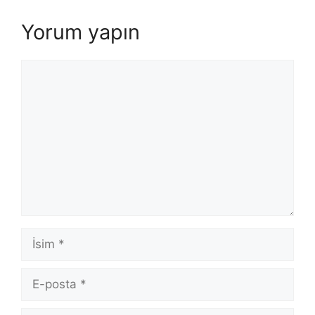
Yorum yapın
Yorum
İsim
E-
posta