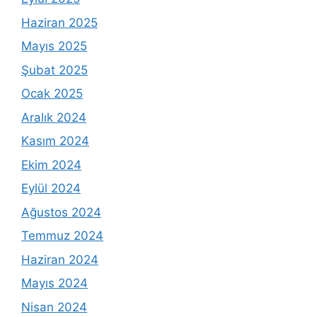
Haziran 2025
Mayıs 2025
Şubat 2025
Ocak 2025
Aralık 2024
Kasım 2024
Ekim 2024
Eylül 2024
Ağustos 2024
Temmuz 2024
Haziran 2024
Mayıs 2024
Nisan 2024