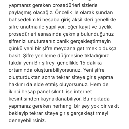
yapmanız gereken prosedürleri sizlerle
paylaşmış olacağız. Öncelik ile olarak şundan
bahsedelim ki hesaba giriş aksilikleri genellikle
şifre unutma ile yapılıyor. Eğer kayıt ve üyelik
prosedürleri esnasında çekmiş bulunduğunuz
şifrenizi unutursanız panik gerçekleştirmeyin
çünkü yeni bir şifre meydana getirmek oldukça
basit. Şifre yenileme düğmesine tıkladığınız
takdir yeni Bir şifreyi genellikle 15 dakika
ortamında oluşturabiliyorsunuz. Yeni şifre
oluşturduktan sonra tekrar siteye giriş yapma
hakkını da elde etmiş oluyorsunuz. Hem de
ikinci hesap panel sıkıntı ise internet
kesintisinden kaynaklanabiliyor. Bu noktada
yapmanız gereken herhangi bir şey yok bir vakit
bekleyip tekrar siteye giriş gerçekleştirmeyi
deneyebilirsiniz.