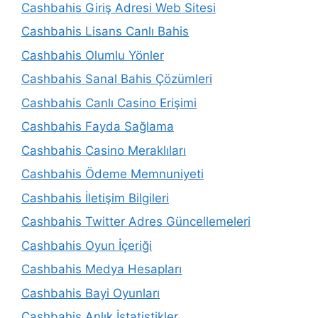
Cashbahis Giriş Adresi Web Sitesi
Cashbahis Lisans Canlı Bahis
Cashbahis Olumlu Yönler
Cashbahis Sanal Bahis Çözümleri
Cashbahis Canlı Casino Erişimi
Cashbahis Fayda Sağlama
Cashbahis Casino Meraklıları
Cashbahis Ödeme Memnuniyeti
Cashbahis İletişim Bilgileri
Cashbahis Twitter Adres Güncellemeleri
Cashbahis Oyun İçeriği
Cashbahis Medya Hesapları
Cashbahis Bayi Oyunları
Cashbahis Anlık İstatistikler