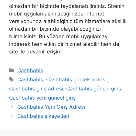
olmadan bir biçimde faydalanabilirsiniz. Sitenin
mobil uygulamasını açtığınızda internet
versiyonunda alabildiğiniz tüm hizmetlere aksilik
olmadan bir biçimde ulaşabileceğinizi
bilmelisiniz. Bu yüzden mobil uygulamayı
indirerek hem etkin bir hizmet alabilir hem de
site ile devamlı erişim
Kategoriler
Cashbahis
Etiketler
Cashbahis
,
Cashbahis gerçek adresi
,
Cashbahis giriş adresi
,
Cashbahis güncel giris
,
Cashbahis yeni güncel giriş
Yazı
Cashbahis Yeni Giriş Adresi
dolaşımı
Cashbahis şikayetleri