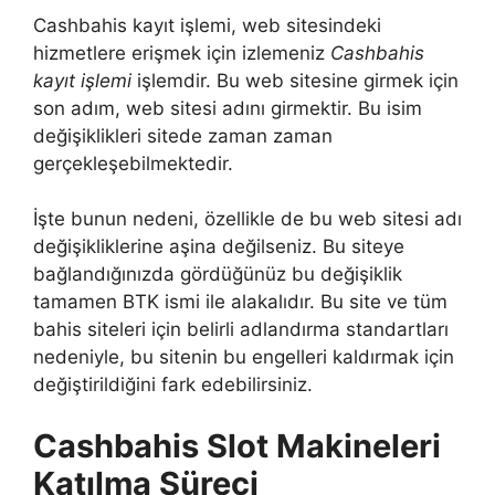
Cashbahis kayıt işlemi, web sitesindeki
hizmetlere erişmek için izlemeniz
Cashbahis
kayıt işlemi
işlemdir. Bu web sitesine girmek için
son adım, web sitesi adını girmektir. Bu isim
değişiklikleri sitede zaman zaman
gerçekleşebilmektedir.
İşte bunun nedeni, özellikle de bu web sitesi adı
değişikliklerine aşina değilseniz. Bu siteye
bağlandığınızda gördüğünüz bu değişiklik
tamamen BTK ismi ile alakalıdır. Bu site ve tüm
bahis siteleri için belirli adlandırma standartları
nedeniyle, bu sitenin bu engelleri kaldırmak için
değiştirildiğini fark edebilirsiniz.
Cashbahis Slot Makineleri
Katılma Süreci