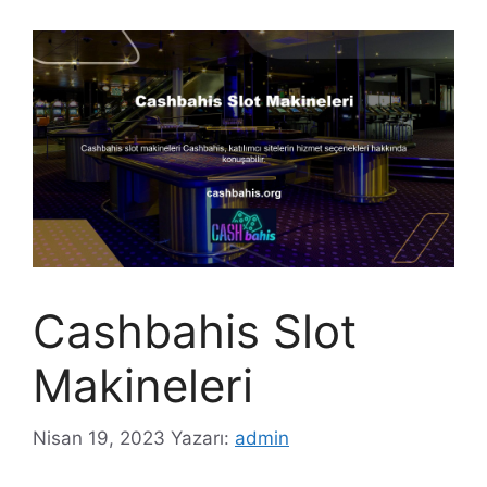
Cashbahis Slot
Makineleri
Nisan 19, 2023
Yazarı:
admin