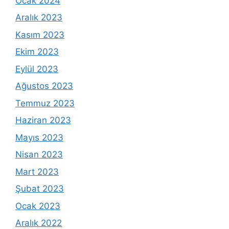
Ocak 2024
Aralık 2023
Kasım 2023
Ekim 2023
Eylül 2023
Ağustos 2023
Temmuz 2023
Haziran 2023
Mayıs 2023
Nisan 2023
Mart 2023
Şubat 2023
Ocak 2023
Aralık 2022