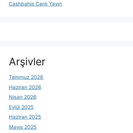
Cashbahis Canlı Yayın
Arşivler
Temmuz 2026
Haziran 2026
Nisan 2026
Eylül 2025
Haziran 2025
Mayıs 2025