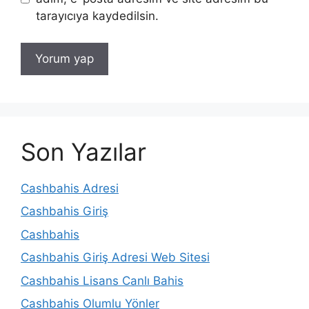
tarayıcıya kaydedilsin.
Son Yazılar
Cashbahis Adresi
Cashbahis Giriş
Cashbahis
Cashbahis Giriş Adresi Web Sitesi
Cashbahis Lisans Canlı Bahis
Cashbahis Olumlu Yönler