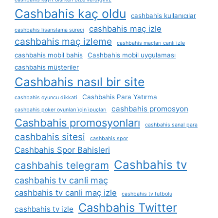
Cashbahis kaç oldu
cashbahis kullanıcılar
cashbahis maç izle
cashbahis lisanslama süreci
cashbahis maç izleme
cashbahis maçları canlı i̇zle
cashbahis mobil bahis
Cashbahis mobil uygulaması
cashbahis müşteriler
Cashbahis nasıl bir site
Cashbahis Para Yatırma
cashbahis oyuncu dikkati
cashbahis promosyon
cashbahis poker oyunları i̇çin i̇puçları
Cashbahis promosyonları
cashbahis sanal para
cashbahis sitesi
cashbahis spor
Cashbahis Spor Bahisleri
Cashbahis tv
cashbahis telegram
cashbahis tv canli maç
cashbahis tv canli maç izle
cashbahis tv futbolu
Cashbahis Twitter
cashbahis tv izle