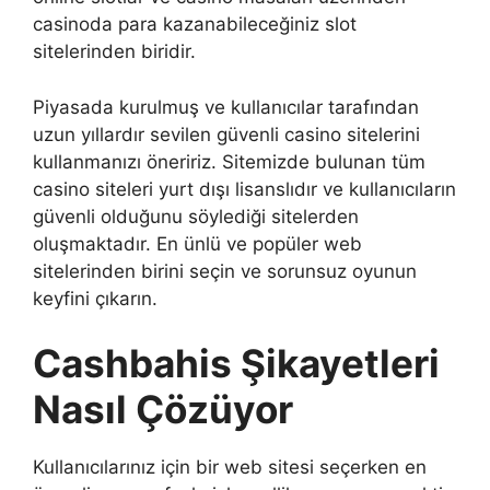
casinoda para kazanabileceğiniz slot
sitelerinden biridir.
Piyasada kurulmuş ve kullanıcılar tarafından
uzun yıllardır sevilen güvenli casino sitelerini
kullanmanızı öneririz. Sitemizde bulunan tüm
casino siteleri yurt dışı lisanslıdır ve kullanıcıların
güvenli olduğunu söylediği sitelerden
oluşmaktadır. En ünlü ve popüler web
sitelerinden birini seçin ve sorunsuz oyunun
keyfini çıkarın.
Cashbahis Şikayetleri
Nasıl Çözüyor
Kullanıcılarınız için bir web sitesi seçerken en