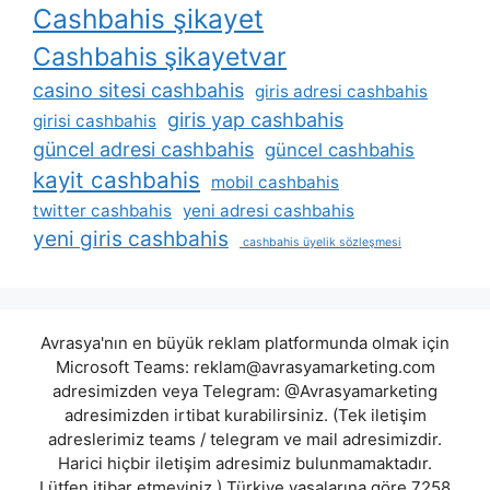
Cashbahis şikayet
Cashbahis şikayetvar
casino sitesi cashbahis
giris adresi cashbahis
giris yap cashbahis
girisi cashbahis
güncel adresi cashbahis
güncel cashbahis
kayit cashbahis
mobil cashbahis
twitter cashbahis
yeni adresi cashbahis
yeni giris cashbahis
cashbahis üyelik sözleşmesi
Avrasya'nın en büyük reklam platformunda olmak için
Microsoft Teams:
reklam@avrasyamarketing.com
adresimizden veya Telegram: @Avrasyamarketing
adresimizden irtibat kurabilirsiniz. (Tek iletişim
adreslerimiz teams / telegram ve mail adresimizdir.
Harici hiçbir iletişim adresimiz bulunmamaktadır.
Lütfen itibar etmeyiniz.) Türkiye yasalarına göre 7258