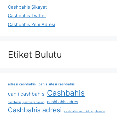
Cashbahis Şikayet
Cashbahis Twitter
Cashbahis Yeni Adresi
Etiket Bulutu
adresi cashbahis
bahis sitesi cashbahis
Cashbahis
canli cashbahis
cashbahis adres
cashbahis, çevrimiçi casino
Cashbahis adresi
cashbahis android uygulaması