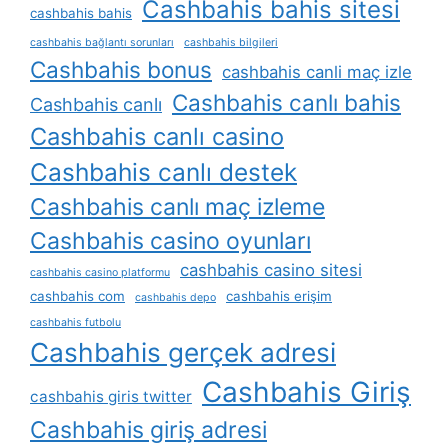
Cashbahis bahis sitesi
cashbahis bahis
cashbahis bağlantı sorunları
cashbahis bilgileri
Cashbahis bonus
cashbahis canli maç izle
Cashbahis canlı bahis
Cashbahis canlı
Cashbahis canlı casino
Cashbahis canlı destek
Cashbahis canlı maç izleme
Cashbahis casino oyunları
cashbahis casino sitesi
cashbahis casino platformu
cashbahis com
cashbahis erişim
cashbahis depo
cashbahis futbolu
Cashbahis gerçek adresi
Cashbahis Giriş
cashbahis giris twitter
Cashbahis giriş adresi