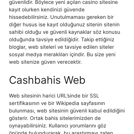
güvenlidir. Böylece yeni açılan casino sitesine
kayıt olurken kendinizi güvende
hissedebilirsiniz. Unutulmaması gereken bir
diğer husus ise kayıt olduğunuz sitenin sitenin
sahibi olduğu ve güvenli kaynaklar söz konusu
olduğunda tavsiye edildiğidir. Takip ettiğiniz
bloglar, web siteleri ve tavsiye edilen siteler
sosyal medya meraklıları içindir. Bu size yeni
web sitenize güven verecektir.
Cashbahis Web
Web sitesinin harici URL’sinde bir SSL
sertifikasının ve bir Wikipedia sayfasının
bulunması, web sitesinin güvenli kabul edildiğini
gösterir. Ortak bahis sitelerimizden de
oynayabilirsiniz. Kullanıcı yorumlarını göz
önünde bulundurarak, bu araştırmayı zaten