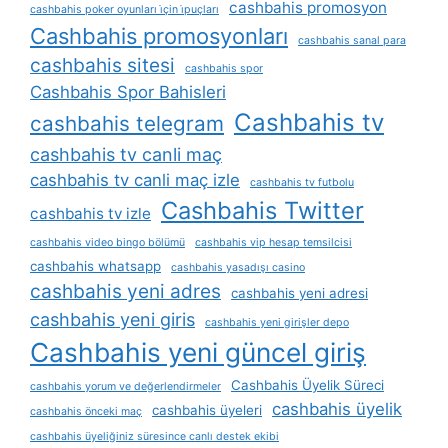
cashbahis promosyon
cashbahis poker oyunları i̇çin i̇puçları
Cashbahis promosyonları
cashbahis sanal para
cashbahis sitesi
cashbahis spor
Cashbahis Spor Bahisleri
Cashbahis tv
cashbahis telegram
cashbahis tv canli maç
cashbahis tv canli maç izle
cashbahis tv futbolu
Cashbahis Twitter
cashbahis tv izle
cashbahis video bingo bölümü
cashbahis vip hesap temsilcisi
cashbahis whatsapp
cashbahis yasadışı casino
cashbahis yeni adres
cashbahis yeni adresi
cashbahis yeni giris
cashbahis yeni girişler depo
Cashbahis yeni güncel giriş
Cashbahis Üyelik Süreci
cashbahis yorum ve değerlendirmeler
cashbahis üyelik
cashbahis üyeleri
cashbahis önceki maç
cashbahis üyeliğiniz süresince canlı destek ekibi