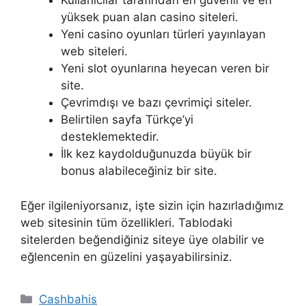
Kullanıcılar tarafından en güvenli ve en
yüksek puan alan casino siteleri.
Yeni casino oyunları türleri yayınlayan
web siteleri.
Yeni slot oyunlarına heyecan veren bir
site.
Çevrimdışı ve bazı çevrimiçi siteler.
Belirtilen sayfa Türkçe’yi
desteklemektedir.
İlk kez kaydolduğunuzda büyük bir
bonus alabileceğiniz bir site.
Eğer ilgileniyorsanız, işte sizin için hazırladığımız
web sitesinin tüm özellikleri. Tablodaki
sitelerden beğendiğiniz siteye üye olabilir ve
eğlencenin en güzelini yaşayabilirsiniz.
Kategoriler
Cashbahis