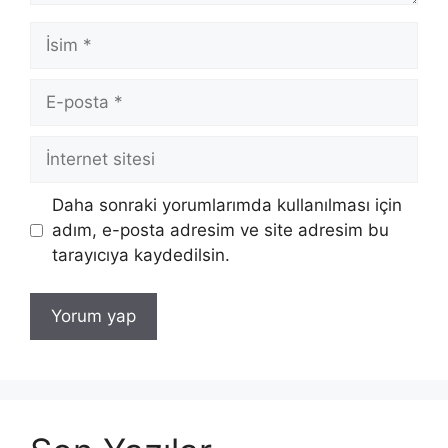
İsim
E-
posta
İnternet
sitesi
Daha sonraki yorumlarımda kullanılması için
adım, e-posta adresim ve site adresim bu
tarayıcıya kaydedilsin.