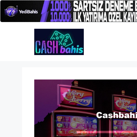
İçeriğe
atla