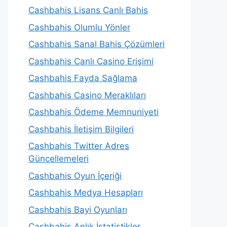
Cashbahis Lisans Canlı Bahis
Cashbahis Olumlu Yönler
Cashbahis Sanal Bahis Çözümleri
Cashbahis Canlı Casino Erişimi
Cashbahis Fayda Sağlama
Cashbahis Casino Meraklıları
Cashbahis Ödeme Memnuniyeti
Cashbahis İletişim Bilgileri
Cashbahis Twitter Adres
Güncellemeleri
Cashbahis Oyun İçeriği
Cashbahis Medya Hesapları
Cashbahis Bayi Oyunları
Cashbahis Anlık İstatistikler