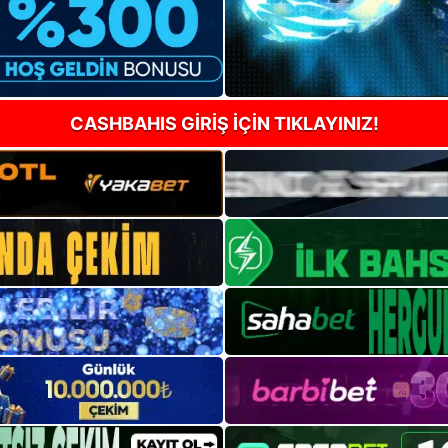
CASHBAHIS GİRİŞ İÇİN TIKLAYINIZ!