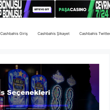
Cashbahis Giriş
Cashbahis Şikayet
Cashbahis Twitte