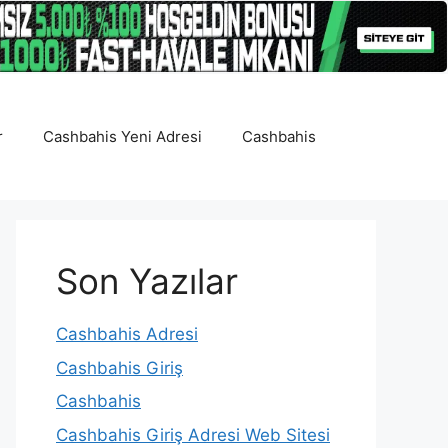
r
Cashbahis Yeni Adresi
Cashbahis
Son Yazılar
Cashbahis Adresi
Cashbahis Giriş
Cashbahis
Cashbahis Giriş Adresi Web Sitesi