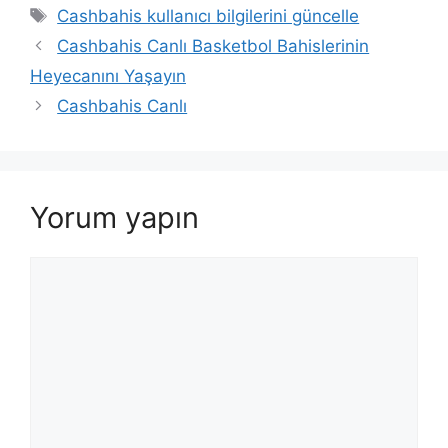
Etiketler
Cashbahis kullanıcı bilgilerini güncelle
Yazı
Cashbahis Canlı Basketbol Bahislerinin
dolaşımı
Heyecanını Yaşayın
Cashbahis Canlı
Yorum yapın
Yorum