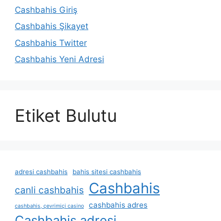
Cashbahis Giriş
Cashbahis Şikayet
Cashbahis Twitter
Cashbahis Yeni Adresi
Etiket Bulutu
adresi cashbahis
bahis sitesi cashbahis
Cashbahis
canli cashbahis
cashbahis adres
cashbahis, çevrimiçi casino
Cashbahis adresi