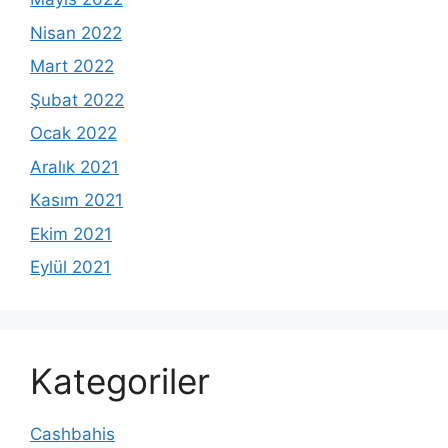
Nisan 2022
Mart 2022
Şubat 2022
Ocak 2022
Aralık 2021
Kasım 2021
Ekim 2021
Eylül 2021
Kategoriler
Cashbahis