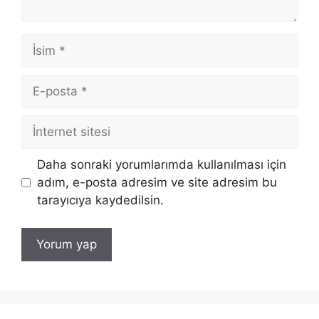
İsim
E-
posta
İnternet
sitesi
Daha sonraki yorumlarımda kullanılması için
adım, e-posta adresim ve site adresim bu
tarayıcıya kaydedilsin.