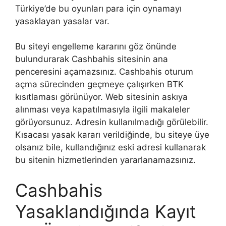
Türkiye’de bu oyunları para için oynamayı
yasaklayan yasalar var.
Bu siteyi engelleme kararını göz önünde
bulundurarak Cashbahis sitesinin ana
penceresini açamazsınız. Cashbahis oturum
açma sürecinden geçmeye çalışırken BTK
kısıtlaması görünüyor. Web sitesinin askıya
alınması veya kapatılmasıyla ilgili makaleler
görüyorsunuz. Adresin kullanılmadığı görülebilir.
Kısacası yasak kararı verildiğinde, bu siteye üye
olsanız bile, kullandığınız eski adresi kullanarak
bu sitenin hizmetlerinden yararlanamazsınız.
Cashbahis
Yasaklandığında Kayıt