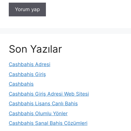
Son Yazılar
Cashbahis Adresi
Cashbahis Giriş
Cashbahis
Cashbahis Giriş Adresi Web Sitesi
Cashbahis Lisans Canlı Bahis
Cashbahis Olumlu Yönler
Cashbahis Sanal Bahis Çözümleri