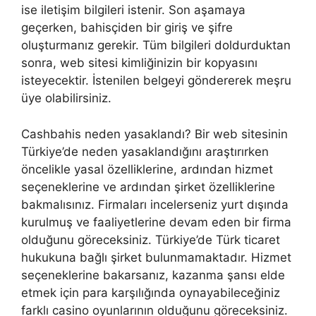
ise iletişim bilgileri istenir. Son aşamaya
geçerken, bahisçiden bir giriş ve şifre
oluşturmanız gerekir. Tüm bilgileri doldurduktan
sonra, web sitesi kimliğinizin bir kopyasını
isteyecektir. İstenilen belgeyi göndererek meşru
üye olabilirsiniz.
Cashbahis neden yasaklandı? Bir web sitesinin
Türkiye’de neden yasaklandığını araştırırken
öncelikle yasal özelliklerine, ardından hizmet
seçeneklerine ve ardından şirket özelliklerine
bakmalısınız. Firmaları incelerseniz yurt dışında
kurulmuş ve faaliyetlerine devam eden bir firma
olduğunu göreceksiniz. Türkiye’de Türk ticaret
hukukuna bağlı şirket bulunmamaktadır. Hizmet
seçeneklerine bakarsanız, kazanma şansı elde
etmek için para karşılığında oynayabileceğiniz
farklı casino oyunlarının olduğunu göreceksiniz.