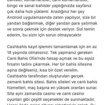
bingo ve sanal bahisler yaptığınızda sayfanız
çok daha hızlı yüklenir. Aradığınız her şey
Android uygulamasında zaten yapılıyor, size bir
yandan bağlanmak, diğer yandan para yatırmak
ve sonra çekmek için destek veriyor. Sizi temin
ederim, bu sizin için sorun olmayacaktır
Cashbahis kayıt işlemini tamamlamak için en az
18 yaşında olmalısınız. Tek yapmanız gereken
Canlı Bahis Ofisi’nde hesap açmak ve bu eşsiz
fırsatın tadını çıkarmak. Her bir bahis sitesine
aşina değilseniz, kısa bir özet verelim.
Cashbahis tarafından oluşturulan gerçek
zamanlı bahis sitesi. Bahis siteleri ve canlı bahis
hizmetleri, maç başına en yüksek oranları sunar.
Site aynı zamanda casino ve canlı casino
oyunları gibi çeşitli seçenekler de sunmaktadır.