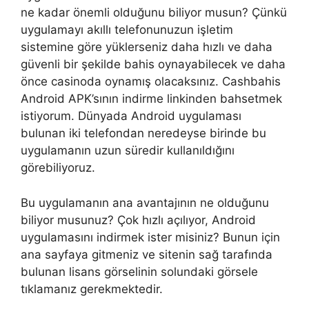
ne kadar önemli olduğunu biliyor musun? Çünkü
uygulamayı akıllı telefonunuzun işletim
sistemine göre yüklerseniz daha hızlı ve daha
güvenli bir şekilde bahis oynayabilecek ve daha
önce casinoda oynamış olacaksınız. Cashbahis
Android APK’sının indirme linkinden bahsetmek
istiyorum. Dünyada Android uygulaması
bulunan iki telefondan neredeyse birinde bu
uygulamanın uzun süredir kullanıldığını
görebiliyoruz.
Bu uygulamanın ana avantajının ne olduğunu
biliyor musunuz? Çok hızlı açılıyor, Android
uygulamasını indirmek ister misiniz? Bunun için
ana sayfaya gitmeniz ve sitenin sağ tarafında
bulunan lisans görselinin solundaki görsele
tıklamanız gerekmektedir.