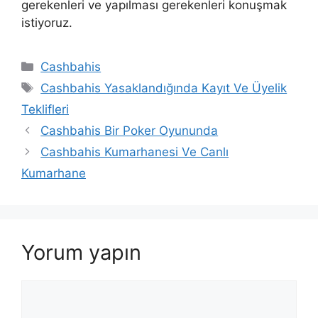
gerekenleri ve yapılması gerekenleri konuşmak
istiyoruz.
Kategoriler
Cashbahis
Etiketler
Cashbahis Yasaklandığında Kayıt Ve Üyelik
Teklifleri
Yazı
Cashbahis Bir Poker Oyununda
dolaşımı
Cashbahis Kumarhanesi Ve Canlı
Kumarhane
Yorum yapın
Yorum