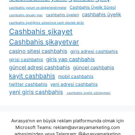
Cashbahis Üyelik Süreci
cashbahis yorum ve değerlendirmeler
cashbahis üyelik
cashbahis üyeleri
cashbahis önceki maç
cashbahis üyeliğiniz süresince canlı destek ekibi
Cashbahis şikayet
Cashbahis şikayetvar
casino sitesi cashbahis
giris adresi cashbahis
giris yap cashbahis
girisi cashbahis
güncel adresi cashbahis
güncel cashbahis
kayit cashbahis
mobil cashbahis
twitter cashbahis
yeni adresi cashbahis
yeni giris cashbahis
cashbahis üyelik sözleşmesi
Avrasya'nın en büyük reklam platformunda olmak için
Microsoft Teams:
reklam@avrasyamarketing.com
adresimizden veya Telegram: @Avrasyamarketing