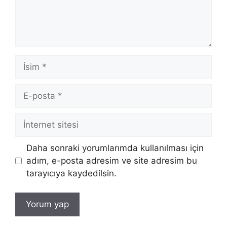
İsim
E-
posta
İnternet
sitesi
Daha sonraki yorumlarımda kullanılması için
adım, e-posta adresim ve site adresim bu
tarayıcıya kaydedilsin.