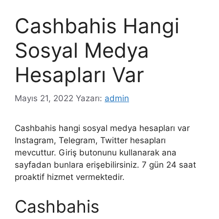
Cashbahis Hangi
Sosyal Medya
Hesapları Var
Mayıs 21, 2022
Yazarı:
admin
Cashbahis hangi sosyal medya hesapları var
Instagram, Telegram, Twitter hesapları
mevcuttur. Giriş butonunu kullanarak ana
sayfadan bunlara erişebilirsiniz. 7 gün 24 saat
proaktif hizmet vermektedir.
Cashbahis