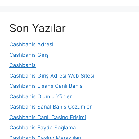
Son Yazılar
Cashbahis Adresi
Cashbahis Giriş
Cashbahis
Cashbahis Giriş Adresi Web Sitesi
Cashbahis Lisans Canlı Bahis
Cashbahis Olumlu Yönler
Cashbahis Sanal Bahis Çözümleri
Cashbahis Canlı Casino Erişimi
Cashbahis Fayda Sağlama
Cashbahis Casino Meraklıları