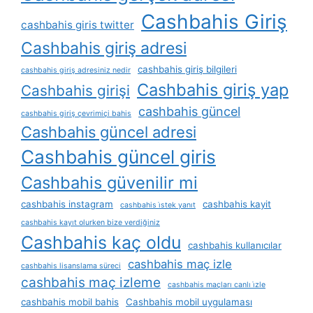
Cashbahis Giriş
cashbahis giris twitter
Cashbahis giriş adresi
cashbahis giriş bilgileri
cashbahis giriş adresiniz nedir
Cashbahis giriş yap
Cashbahis girişi
cashbahis güncel
cashbahis giriş çevrimiçi bahis
Cashbahis güncel adresi
Cashbahis güncel giris
Cashbahis güvenilir mi
cashbahis instagram
cashbahis kayit
cashbahis i̇stek yanıt
cashbahis kayıt olurken bize verdiğiniz
Cashbahis kaç oldu
cashbahis kullanıcılar
cashbahis maç izle
cashbahis lisanslama süreci
cashbahis maç izleme
cashbahis maçları canlı i̇zle
cashbahis mobil bahis
Cashbahis mobil uygulaması