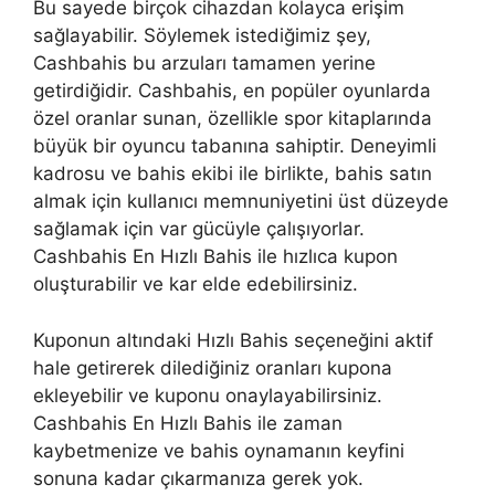
Bu sayede birçok cihazdan kolayca erişim
sağlayabilir. Söylemek istediğimiz şey,
Cashbahis bu arzuları tamamen yerine
getirdiğidir. Cashbahis, en popüler oyunlarda
özel oranlar sunan, özellikle spor kitaplarında
büyük bir oyuncu tabanına sahiptir. Deneyimli
kadrosu ve bahis ekibi ile birlikte, bahis satın
almak için kullanıcı memnuniyetini üst düzeyde
sağlamak için var gücüyle çalışıyorlar.
Cashbahis En Hızlı Bahis ile hızlıca kupon
oluşturabilir ve kar elde edebilirsiniz.
Kuponun altındaki Hızlı Bahis seçeneğini aktif
hale getirerek dilediğiniz oranları kupona
ekleyebilir ve kuponu onaylayabilirsiniz.
Cashbahis En Hızlı Bahis ile zaman
kaybetmenize ve bahis oynamanın keyfini
sonuna kadar çıkarmanıza gerek yok.