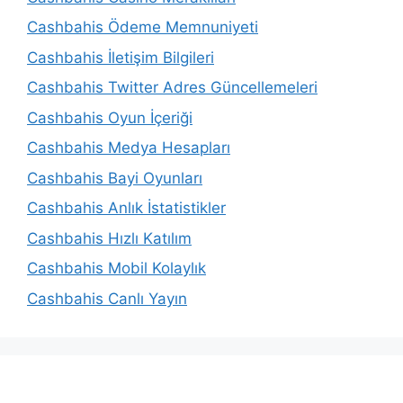
Cashbahis Ödeme Memnuniyeti
Cashbahis İletişim Bilgileri
Cashbahis Twitter Adres Güncellemeleri
Cashbahis Oyun İçeriği
Cashbahis Medya Hesapları
Cashbahis Bayi Oyunları
Cashbahis Anlık İstatistikler
Cashbahis Hızlı Katılım
Cashbahis Mobil Kolaylık
Cashbahis Canlı Yayın