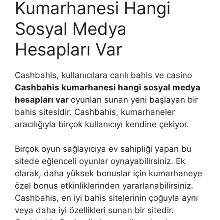
Kumarhanesi Hangi
Sosyal Medya
Hesapları Var
Cashbahis, kullanıcılara canlı bahis ve casino
Cashbahis kumarhanesi hangi sosyal medya
hesapları var
oyunları sunan yeni başlayan bir
bahis sitesidir. Cashbahis, kumarhaneler
aracılığıyla birçok kullanıcıyı kendine çekiyor.
Birçok oyun sağlayıcıya ev sahipliği yapan bu
sitede eğlenceli oyunlar oynayabilirsiniz. Ek
olarak, daha yüksek bonuslar için kumarhaneye
özel bonus etkinliklerinden yararlanabilirsiniz.
Cashbahis, en iyi bahis sitelerinin çoğuyla aynı
veya daha iyi özellikleri sunan bir sitedir.