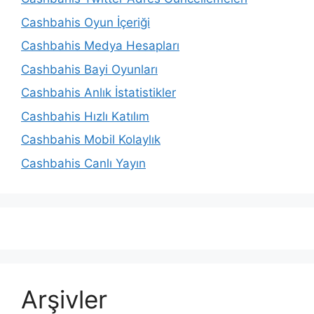
Cashbahis Oyun İçeriği
Cashbahis Medya Hesapları
Cashbahis Bayi Oyunları
Cashbahis Anlık İstatistikler
Cashbahis Hızlı Katılım
Cashbahis Mobil Kolaylık
Cashbahis Canlı Yayın
Arşivler