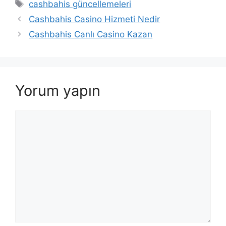
Etiketler
cashbahis güncellemeleri
Yazı
Cashbahis Casino Hizmeti Nedir
dolaşımı
Cashbahis Canlı Casino Kazan
Yorum yapın
Yorum