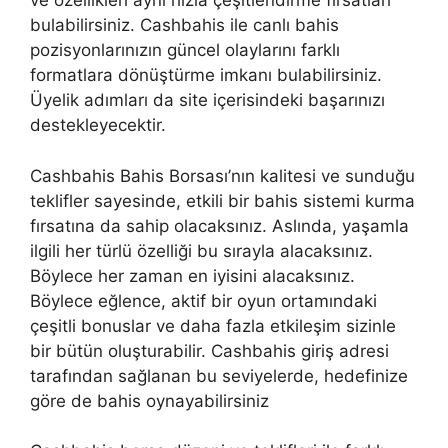
ve özellikleri aynı hızla çeşitlendirme fırsatları
bulabilirsiniz. Cashbahis ile canlı bahis
pozisyonlarınızın güncel olaylarını farklı
formatlara dönüştürme imkanı bulabilirsiniz.
Üyelik adımları da site içerisindeki başarınızı
destekleyecektir.
Cashbahis Bahis Borsası’nın kalitesi ve sunduğu
teklifler sayesinde, etkili bir bahis sistemi kurma
fırsatına da sahip olacaksınız. Aslında, yaşamla
ilgili her türlü özelliği bu sırayla alacaksınız.
Böylece her zaman en iyisini alacaksınız.
Böylece eğlence, aktif bir oyun ortamındaki
çeşitli bonuslar ve daha fazla etkileşim sizinle
bir bütün oluşturabilir. Cashbahis giriş adresi
tarafından sağlanan bu seviyelerde, hedefinize
göre de bahis oynayabilirsiniz