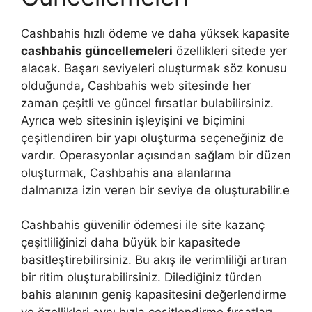
Cashbahis hızlı ödeme ve daha yüksek kapasite
cashbahis güncellemeleri
özellikleri sitede yer
alacak. Başarı seviyeleri oluşturmak söz konusu
olduğunda, Cashbahis web sitesinde her
zaman çeşitli ve güncel fırsatlar bulabilirsiniz.
Ayrıca web sitesinin işleyişini ve biçimini
çeşitlendiren bir yapı oluşturma seçeneğiniz de
vardır. Operasyonlar açısından sağlam bir düzen
oluşturmak, Cashbahis ana alanlarına
dalmanıza izin veren bir seviye de oluşturabilir.e
Cashbahis güvenilir ödemesi ile site kazanç
çeşitliliğinizi daha büyük bir kapasitede
basitleştirebilirsiniz. Bu akış ile verimliliği artıran
bir ritim oluşturabilirsiniz. Dilediğiniz türden
bahis alanının geniş kapasitesini değerlendirme