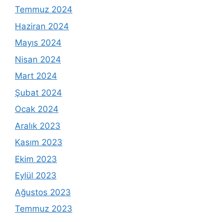
Temmuz 2024
Haziran 2024
Mayıs 2024
Nisan 2024
Mart 2024
Şubat 2024
Ocak 2024
Aralık 2023
Kasım 2023
Ekim 2023
Eylül 2023
Ağustos 2023
Temmuz 2023