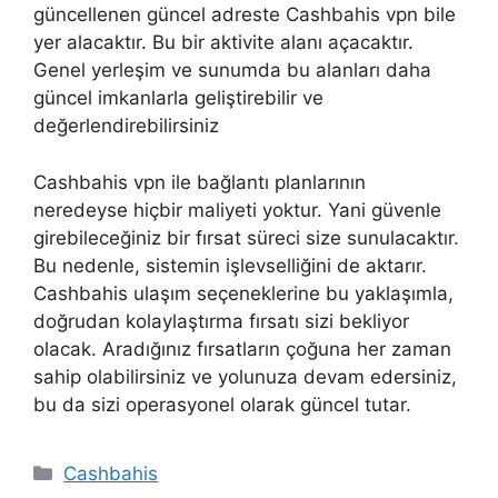
güncellenen güncel adreste Cashbahis vpn bile
yer alacaktır. Bu bir aktivite alanı açacaktır.
Genel yerleşim ve sunumda bu alanları daha
güncel imkanlarla geliştirebilir ve
değerlendirebilirsiniz
Cashbahis vpn ile bağlantı planlarının
neredeyse hiçbir maliyeti yoktur. Yani güvenle
girebileceğiniz bir fırsat süreci size sunulacaktır.
Bu nedenle, sistemin işlevselliğini de aktarır.
Cashbahis ulaşım seçeneklerine bu yaklaşımla,
doğrudan kolaylaştırma fırsatı sizi bekliyor
olacak. Aradığınız fırsatların çoğuna her zaman
sahip olabilirsiniz ve yolunuza devam edersiniz,
bu da sizi operasyonel olarak güncel tutar.
Kategoriler
Cashbahis