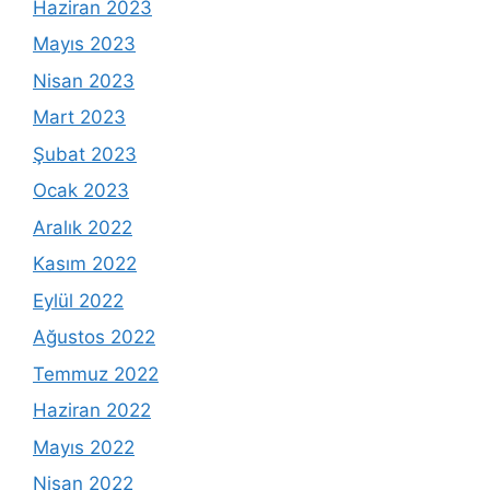
Haziran 2023
Mayıs 2023
Nisan 2023
Mart 2023
Şubat 2023
Ocak 2023
Aralık 2022
Kasım 2022
Eylül 2022
Ağustos 2022
Temmuz 2022
Haziran 2022
Mayıs 2022
Nisan 2022