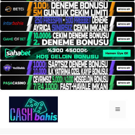
İçeriğe
atla
Menü