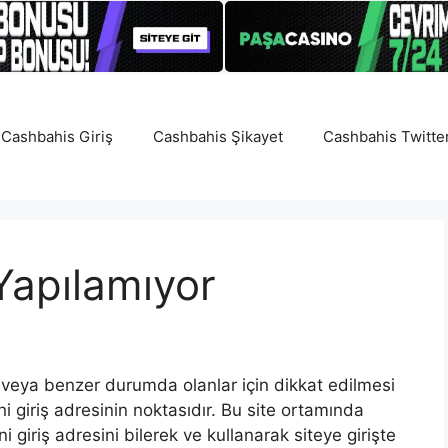
Cashbahis Giriş
Cashbahis Şikayet
Cashbahis Twitte
Yapılamıyor
 veya benzer durumda olanlar için dikkat edilmesi
ni giriş adresinin noktasıdır. Bu site ortamında
 giriş adresini bilerek ve kullanarak siteye girişte