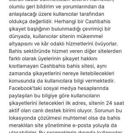
olumlu geri bildirim ve yorumlarından da
anlaşılacağı üzere kullanıcılar tarafından
oldukça değerlidir. Herhangi bir Cashbahis
şikayet başlığının bulunmadığı çevrimiçi bir
dünyada, kullanıcılar sitenin mükemmel
altyapısını ve kâr odaklı hizmetlerini övüyorlar.
Bahis sektöründe hizmet veren diğer sitelerden
farklı olarak üyelerinin şikayet hakkını
kısıtlamayan Cashbahis bahis sitesi, aynı
zamanda şikayetlerini nereye iletebilecekleri
konusunda da kullanıcılara bilgi vermektedir.
Facebook’taki sosyal medya hesaplarında
paylaşılan bu bilgiye göre kullanıcıların
şikayetlerini iletecekleri ilk adres, sitenin 24 saat
aktif olan canlı destek birimi oluyor. Sorunun bu
lokasyonda çözülmesi muhtemel olsa da bahis
meraklıları site yönetimine e-posta yoluyla da
ulaşabilirler. Bu seçeneklerin dışında kullanıcılar