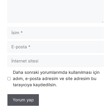
İsim
E-
posta
İnternet
sitesi
Daha sonraki yorumlarımda kullanılması için
adım, e-posta adresim ve site adresim bu
tarayıcıya kaydedilsin.