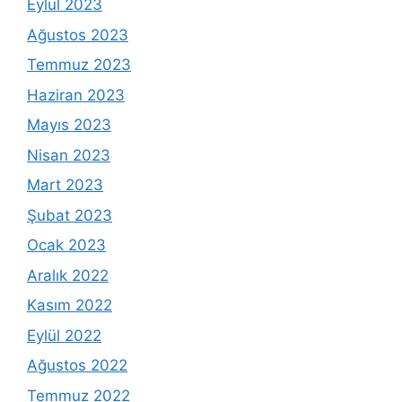
Eylül 2023
Ağustos 2023
Temmuz 2023
Haziran 2023
Mayıs 2023
Nisan 2023
Mart 2023
Şubat 2023
Ocak 2023
Aralık 2022
Kasım 2022
Eylül 2022
Ağustos 2022
Temmuz 2022