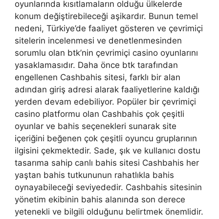
oyunlarında kısıtlamaların olduğu ülkelerde
konum değiştirebileceği aşikardır. Bunun temel
nedeni, Türkiye’de faaliyet gösteren ve çevrimiçi
sitelerin incelenmesi ve denetlenmesinden
sorumlu olan btk’nin çevrimiçi casino oyunlarını
yasaklamasıdır. Daha önce btk tarafından
engellenen Cashbahis sitesi, farklı bir alan
adından giriş adresi alarak faaliyetlerine kaldığı
yerden devam edebiliyor. Popüler bir çevrimiçi
casino platformu olan Cashbahis çok çeşitli
oyunlar ve bahis seçenekleri sunarak site
içeriğini beğenen çok çeşitli oyuncu gruplarının
ilgisini çekmektedir. Sade, şık ve kullanıcı dostu
tasarıma sahip canlı bahis sitesi Cashbahis her
yaştan bahis tutkununun rahatlıkla bahis
oynayabileceği seviyededir. Cashbahis sitesinin
yönetim ekibinin bahis alanında son derece
yetenekli ve bilgili olduğunu belirtmek önemlidir.