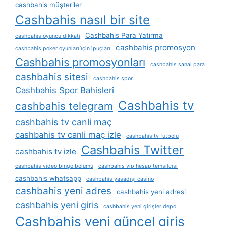
cashbahis müşteriler
Cashbahis nasıl bir site
Cashbahis Para Yatırma
cashbahis oyuncu dikkati
cashbahis promosyon
cashbahis poker oyunları i̇çin i̇puçları
Cashbahis promosyonları
cashbahis sanal para
cashbahis sitesi
cashbahis spor
Cashbahis Spor Bahisleri
Cashbahis tv
cashbahis telegram
cashbahis tv canli maç
cashbahis tv canli maç izle
cashbahis tv futbolu
Cashbahis Twitter
cashbahis tv izle
cashbahis video bingo bölümü
cashbahis vip hesap temsilcisi
cashbahis whatsapp
cashbahis yasadışı casino
cashbahis yeni adres
cashbahis yeni adresi
cashbahis yeni giris
cashbahis yeni girişler depo
Cashbahis yeni güncel giriş