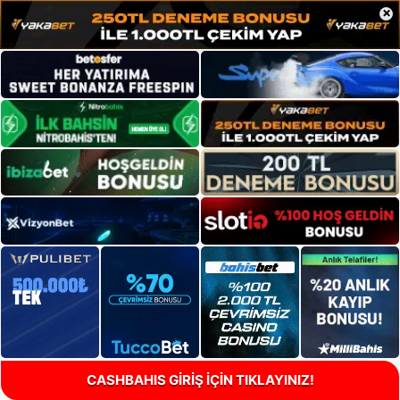
×
CASHBAHIS GİRİŞ İÇİN TIKLAYINIZ!