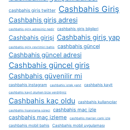
Cashbahis Giriş
cashbahis giris twitter
Cashbahis giriş adresi
cashbahis giriş bilgileri
cashbahis giriş adresiniz nedir
Cashbahis giriş yap
Cashbahis girişi
cashbahis güncel
cashbahis giriş çevrimiçi bahis
Cashbahis güncel adresi
Cashbahis güncel giris
Cashbahis güvenilir mi
cashbahis instagram
cashbahis kayit
cashbahis i̇stek yanıt
cashbahis kayıt olurken bize verdiğiniz
Cashbahis kaç oldu
cashbahis kullanıcılar
cashbahis maç izle
cashbahis lisanslama süreci
cashbahis maç izleme
cashbahis maçları canlı i̇zle
cashbahis mobil bahis
Cashbahis mobil uygulaması