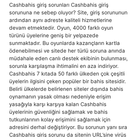
Cashbahis giriş sorunları Cashbahis giriş
sorununa ne sebep oluyor? Site, giriş sorununun
ardından aynı adreste kaliteli hizmetlerine
devam etmektedir. Oyun, 4000 farklı oyun
türünü üyelerine geniş bir yelpazede
sunmaktadır. Bu oyunlarda kazançların kartla
ödenebilmesi ve sitede her türlü soruna anında
müdahale eden canlı destek ekibinin bulunması,
sorunla karşılaşma ihtimalini en aza indiriyor.
Cashbahis 7 kıtada 50 farklı ülkeden çok çeşitli
üyelerin ilgisini çeken popüler bir bahis sitesidir.
Belirli ülkelerde belirlenen siteler dışında bahis
oynamanın yasak olması nedeniyle erişim
yasağıyla karşı karşıya kalan Cashbahis
üyelerinin güvenliğini sağlamak ve bahis
tutkunlarının kolay erişimini sağlamak için
adresini derhal değiştiriyor. Bu sorunun yanı sıra
Cashbahis giriş sorunu da sitenin URL’sine virüs