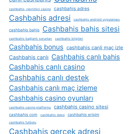
cashbahis adres
cashbahis, çevrimiçi casino
Cashbahis adresi
cashbahis android uygulaması
Cashbahis bahis sitesi
cashbahis bahis
cashbahis bağlantı sorunları
cashbahis bilgileri
Cashbahis bonus
cashbahis canli maç izle
Cashbahis canlı bahis
Cashbahis canlı
Cashbahis canlı casino
Cashbahis canlı destek
Cashbahis canlı maç izleme
Cashbahis casino oyunları
cashbahis casino sitesi
cashbahis casino platformu
cashbahis com
cashbahis erişim
cashbahis depo
cashbahis futbolu
Cashbahis gerçek adresi