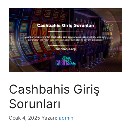
Cashbahis Giriş
Sorunları
Ocak 4, 2025
Yazarı:
admin