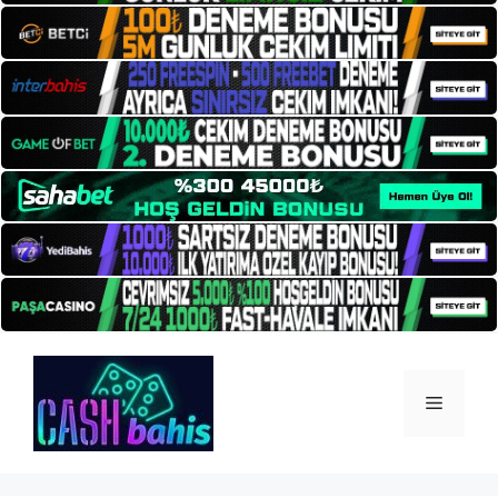
İçeriğe
atla
Menü