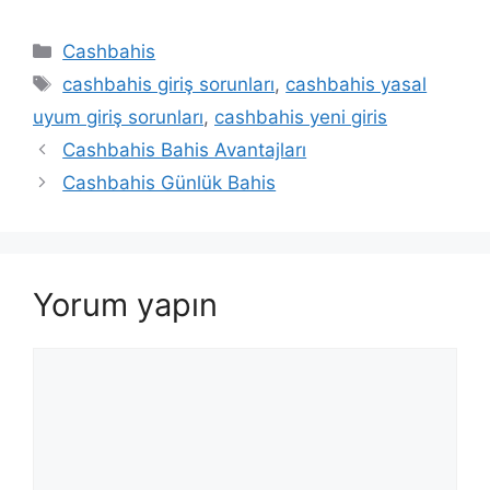
Kategoriler
Cashbahis
Etiketler
cashbahis giriş sorunları
,
cashbahis yasal
uyum giriş sorunları
,
cashbahis yeni giris
Yazı
Cashbahis Bahis Avantajları
dolaşımı
Cashbahis Günlük Bahis
Yorum yapın
Yorum