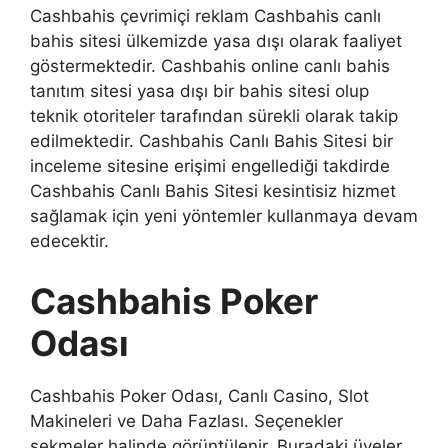
Cashbahis çevrimiçi reklam Cashbahis canlı
bahis sitesi ülkemizde yasa dışı olarak faaliyet
göstermektedir. Cashbahis online canlı bahis
tanıtım sitesi yasa dışı bir bahis sitesi olup
teknik otoriteler tarafından sürekli olarak takip
edilmektedir. Cashbahis Canlı Bahis Sitesi bir
inceleme sitesine erişimi engellediği takdirde
Cashbahis Canlı Bahis Sitesi kesintisiz hizmet
sağlamak için yeni yöntemler kullanmaya devam
edecektir.
Cashbahis Poker
Odası
Cashbahis Poker Odası, Canlı Casino, Slot
Makineleri ve Daha Fazlası. Seçenekler
sekmeler halinde görüntülenir. Buradaki üyeler