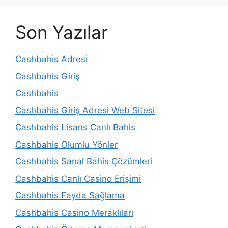
Son Yazılar
Cashbahis Adresi
Cashbahis Giriş
Cashbahis
Cashbahis Giriş Adresi Web Sitesi
Cashbahis Lisans Canlı Bahis
Cashbahis Olumlu Yönler
Cashbahis Sanal Bahis Çözümleri
Cashbahis Canlı Casino Erişimi
Cashbahis Fayda Sağlama
Cashbahis Casino Meraklıları