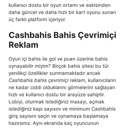
kullanıcı dostu bir oyun ortamı ve eskisinden
daha güncel ve daha hızlı bir kart oyunu sunan
üç farklı platform içeriyor.
Cashbahis Bahis Çevrimiçi
Reklam
Oyun içi bahis ile gol ve puan üzerine bahis
oynayabilir miyim? Birçok bahis sitesi bu tür
yenilikçi özellikler sunmamaktadır ancak
Cashbahis bahis çevrimiçi reklam
, kullanıcıların
ne kadar ciddi olduklarını görmelerini sağlayan
hızlı ve kullanıcı dostu bir arayüze sahiptir.
Lobiyi, oturmak istediğiniz masayı, açmak
istediğiniz kapı sayısını ve minimum Cashbahis
giriş sayısını seçin ve oynamaya başlamaya
hazırsınız. Aynı ekranda kaç oyuncunun