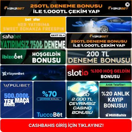
×
CASHBAHIS GİRİŞ İÇİN TIKLAYINIZ!