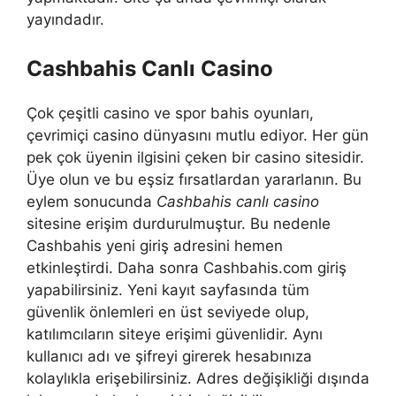
yayındadır.
Cashbahis Canlı Casino
Çok çeşitli casino ve spor bahis oyunları,
çevrimiçi casino dünyasını mutlu ediyor. Her gün
pek çok üyenin ilgisini çeken bir casino sitesidir.
Üye olun ve bu eşsiz fırsatlardan yararlanın. Bu
eylem sonucunda
Cashbahis canlı casino
sitesine erişim durdurulmuştur. Bu nedenle
Cashbahis yeni giriş adresini hemen
etkinleştirdi. Daha sonra Cashbahis.com giriş
yapabilirsiniz. Yeni kayıt sayfasında tüm
güvenlik önlemleri en üst seviyede olup,
katılımcıların siteye erişimi güvenlidir. Aynı
kullanıcı adı ve şifreyi girerek hesabınıza
kolaylıkla erişebilirsiniz. Adres değişikliği dışında