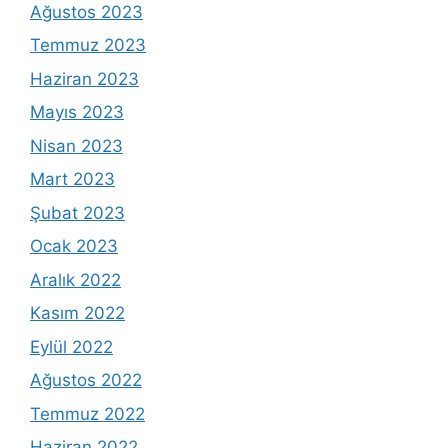
Ağustos 2023
Temmuz 2023
Haziran 2023
Mayıs 2023
Nisan 2023
Mart 2023
Şubat 2023
Ocak 2023
Aralık 2022
Kasım 2022
Eylül 2022
Ağustos 2022
Temmuz 2022
Haziran 2022