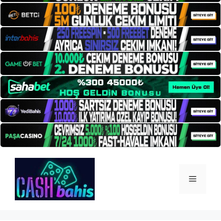
İçeriğe
atla
Menü