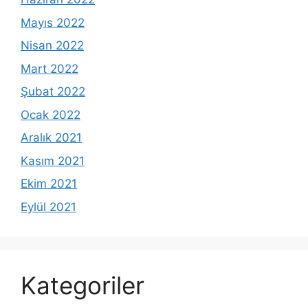
Mayıs 2022
Nisan 2022
Mart 2022
Şubat 2022
Ocak 2022
Aralık 2021
Kasım 2021
Ekim 2021
Eylül 2021
Kategoriler