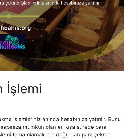
 İşlemi
ekme işlemleriniz anında hesabınıza yatırılır. Bunu
esabınıza mümkün olan en kısa sürede para
i işlemi tamamlamak için doğrudan para çekme