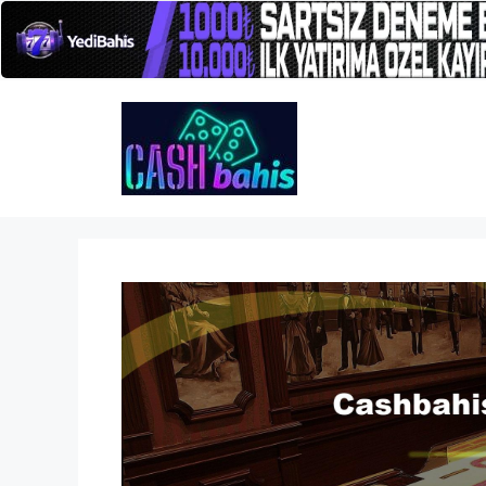
İçeriğe
atla