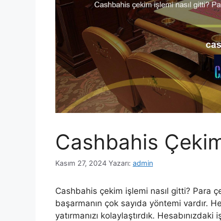
Cashbahis Çekim
Kasım 27, 2024
Yazarı:
admin
Cashbahis çekim işlemi nasıl gitti? Para ç
başarmanın çok sayıda yöntemi vardır. H
yatırmanızı kolaylaştırdık. Hesabınızdak