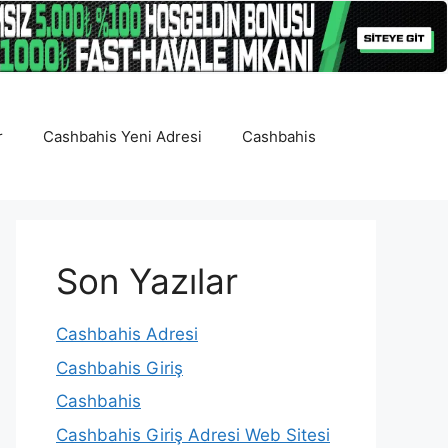
r
Cashbahis Yeni Adresi
Cashbahis
Son Yazılar
Cashbahis Adresi
Cashbahis Giriş
Cashbahis
Cashbahis Giriş Adresi Web Sitesi