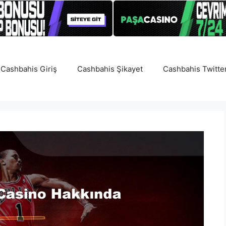
Cashbahis Giriş
Cashbahis Şikayet
Cashbahis Twitte