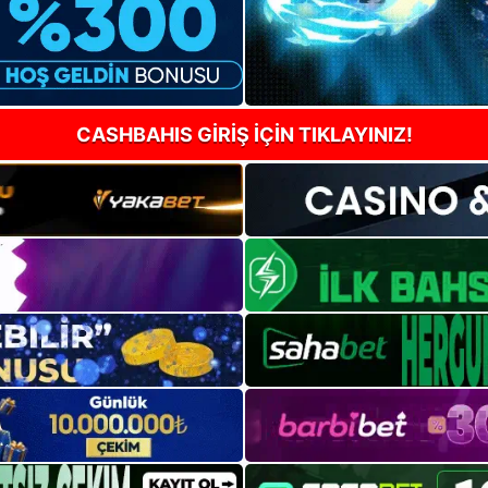
CASHBAHIS GİRİŞ İÇİN TIKLAYINIZ!