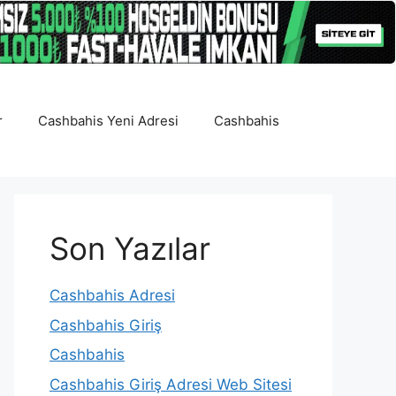
r
Cashbahis Yeni Adresi
Cashbahis
Son Yazılar
Cashbahis Adresi
Cashbahis Giriş
Cashbahis
Cashbahis Giriş Adresi Web Sitesi