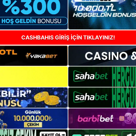
CASHBAHIS GİRİŞ İÇİN TIKLAYINIZ!