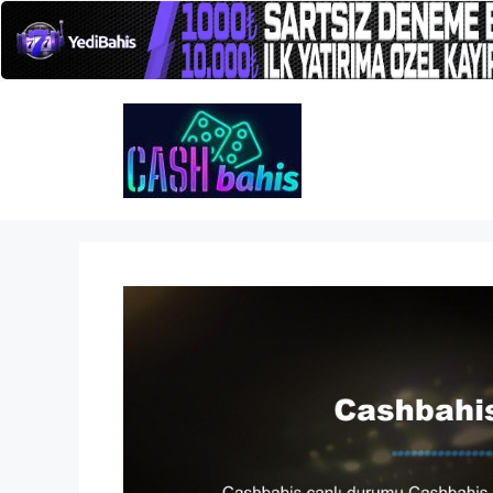
İçeriğe
atla