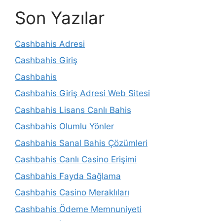
Son Yazılar
Cashbahis Adresi
Cashbahis Giriş
Cashbahis
Cashbahis Giriş Adresi Web Sitesi
Cashbahis Lisans Canlı Bahis
Cashbahis Olumlu Yönler
Cashbahis Sanal Bahis Çözümleri
Cashbahis Canlı Casino Erişimi
Cashbahis Fayda Sağlama
Cashbahis Casino Meraklıları
Cashbahis Ödeme Memnuniyeti