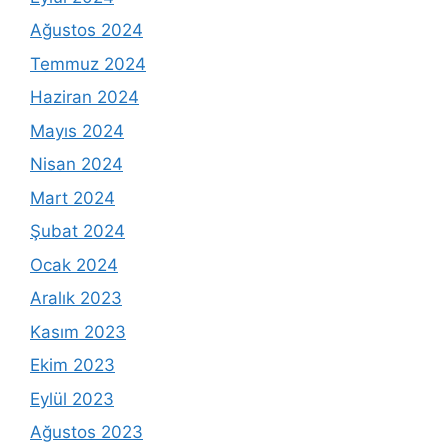
Ağustos 2024
Temmuz 2024
Haziran 2024
Mayıs 2024
Nisan 2024
Mart 2024
Şubat 2024
Ocak 2024
Aralık 2023
Kasım 2023
Ekim 2023
Eylül 2023
Ağustos 2023