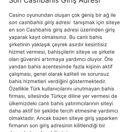
Son Cashbahis Giriş Adresi
Casino oyunundan oluşan çok geniş bir ağ ile
son cashbahis giriş adresi
tanışmak için siteye
en son Cashbahis giriş adresi üzerinden giriş
yaparak kayıt olmalısınız. Bu canlı bahis
şirketinin yaklaşık çeyrek asırdır kesintisiz
hizmet vermesi, bahisçilerin siteye ve şirkete
olan güvenini artırmaya yardımcı oluyor. Öte
yandan bahis acentesinde fazla kişinin aktif
çalışması, genel olarak kaliteli ve sorunsuz
bahis hizmetleri verdiğini göstermektedir.
Özellikle Türk kullanıcılarını unutmayan bahis
firması, sitesinde Türkçe diline yer vermesi de
ülkemizdeki canlı bahis yatırımcılarının siteyi
daha aktif bir şekilde tercih etmesine yardımcı
olmaktadır. Ancak bazen siteye giriş yaparken
firmanın son giriş adresinin kilitlendiği bir