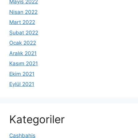
Mayıs 2022
Nisan 2022
Mart 2022
Şubat 2022
Ocak 2022
Aralık 2021
Kasım 2021
Ekim 2021
Eylül 2021
Kategoriler
Cashbahis