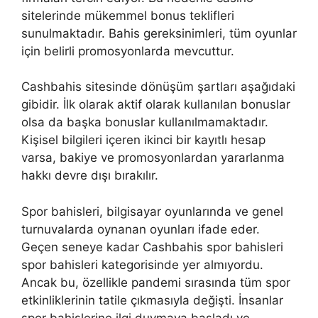
sitelerinde mükemmel bonus teklifleri
sunulmaktadır. Bahis gereksinimleri, tüm oyunlar
için belirli promosyonlarda mevcuttur.
Cashbahis sitesinde dönüşüm şartları aşağıdaki
gibidir. İlk olarak aktif olarak kullanılan bonuslar
olsa da başka bonuslar kullanılmamaktadır.
Kişisel bilgileri içeren ikinci bir kayıtlı hesap
varsa, bakiye ve promosyonlardan yararlanma
hakkı devre dışı bırakılır.
Spor bahisleri, bilgisayar oyunlarında ve genel
turnuvalarda oynanan oyunları ifade eder.
Geçen seneye kadar Cashbahis spor bahisleri
spor bahisleri kategorisinde yer almıyordu.
Ancak bu, özellikle pandemi sırasında tüm spor
etkinliklerinin tatile çıkmasıyla değişti. İnsanlar
spor bahislerine ilgi duymaya başladı ve