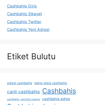
Cashbahis Giriş
Cashbahis Şikayet
Cashbahis Twitter
Cashbahis Yeni Adresi
Etiket Bulutu
adresi cashbahis
bahis sitesi cashbahis
Cashbahis
canli cashbahis
cashbahis adres
cashbahis, çevrimiçi casino