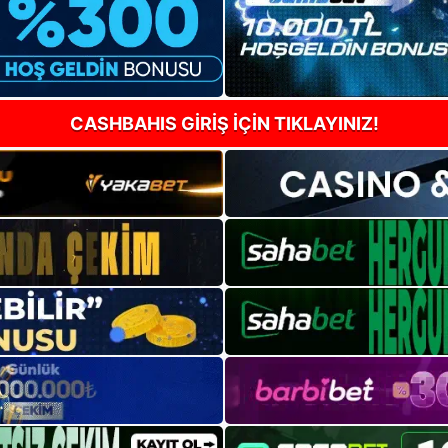
CASHBAHIS GİRİŞ İÇİN TIKLAYINIZ!