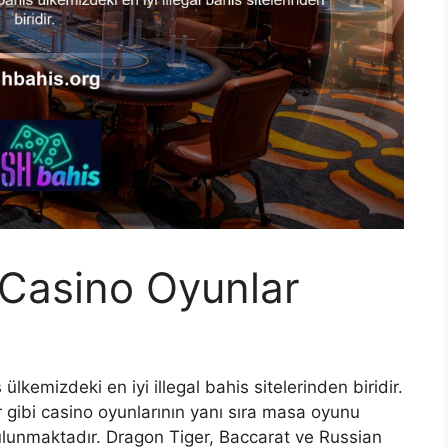
 Casino Oyunlar
kemizdeki en iyi illegal bahis sitelerinden biridir.
er gibi casino oyunlarının yanı sıra masa oyunu
lunmaktadır. Dragon Tiger, Baccarat ve Russian