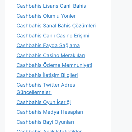
Cashbahis Lisans Canlı Bahis
Cashbahis Olumlu Yönler
Cashbahis Sanal Bahis Çözümleri
Cashbahis Canlı Casino Erişimi
Cashbahis Fayda Sağlama
Cashbahis Casino Meraklıları
Cashbahis Ödeme Memnuniyeti
Cashbahis İletişim Bilgileri
Cashbahis Twitter Adres
Güncellemeleri
Cashbahis Oyun İçeriği
Cashbahis Medya Hesapları
Cashbahis Bayi Oyunları
Cashbahis Anlık İstatistikler