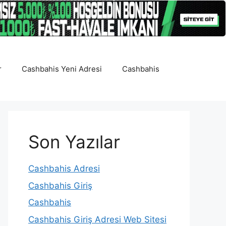
r
Cashbahis Yeni Adresi
Cashbahis
Son Yazılar
Cashbahis Adresi
Cashbahis Giriş
Cashbahis
Cashbahis Giriş Adresi Web Sitesi