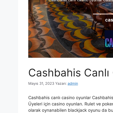
Cashbahis Canlı
Mayıs 31, 2023
Yazarı:
admin
Cashbahis canlı casino oyunlar Cashbahis ül
Üyeleri için casino oyunları. Rulet ve pok
olarak oynanabilen blackjack oyunu da bu